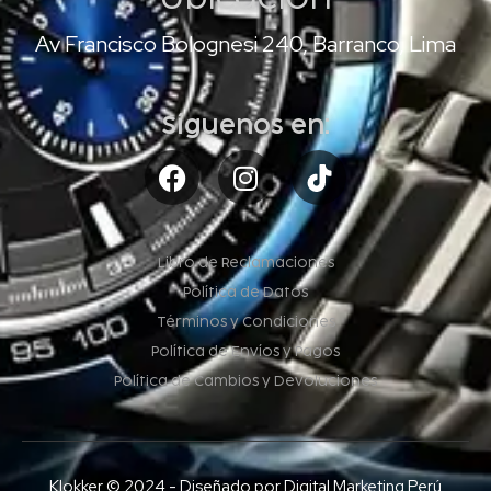
Av Francisco Bolognesi 240, Barranco, Lima
Síguenos en:
Libro de Reclamaciones
Política de Datos
Términos y Condiciones
Política de Envíos y Pagos
Política de Cambios y Devoluciones
Klokker © 2024 - Diseñado por Digital Marketing Perú