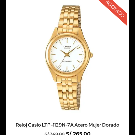
AGOTADO
Reloj Casio LTP-1129N-7A Acero Mujer Dorado
S/
265.00
S/
349.00