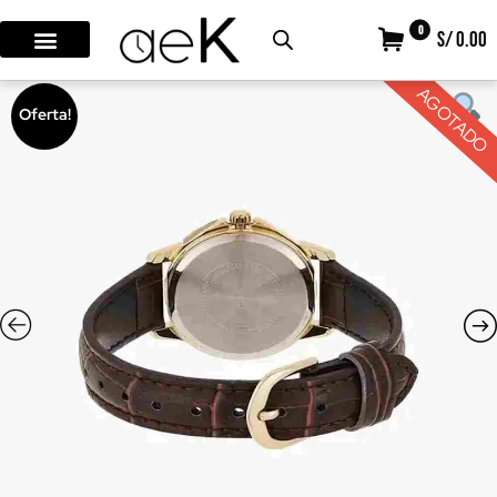
0
S/ 0.00
AGOTADO
Oferta!