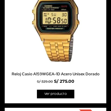
Reloj Casio A159WGEA-1D Acero Unisex Dorado
S/
275.00
S/
329.00
Ver producto