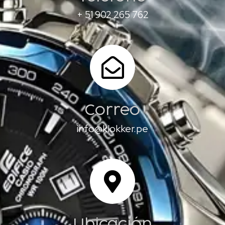
+ 51 902 265 762
Correo
info@klokker.pe
Ubicación