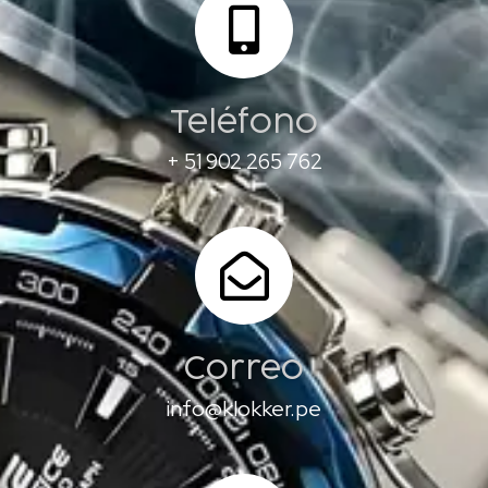
Teléfono
+ 51 902 265 762
Correo
info@klokker.pe