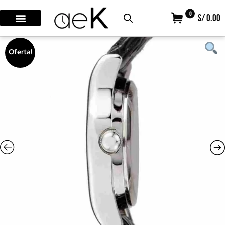
0
S/ 0.00
Oferta!