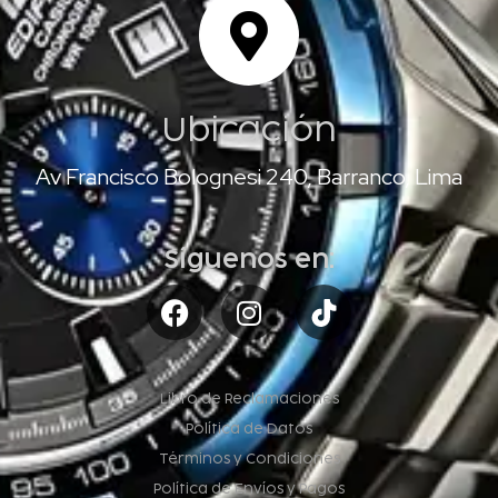
Ubicación
Av Francisco Bolognesi 240, Barranco, Lima
Síguenos en:
Libro de Reclamaciones
Política de Datos
Términos y Condiciones
Política de Envíos y Pagos