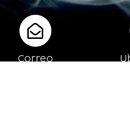
Correo
U
info@klokker.pe
Av Franc
Ba
Síguenos en: