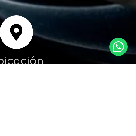
Estamos en línea para ayudarte
bicación
isco Bolognesi 240,
rranco, Lima