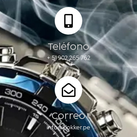
Teléfono
+ 51 902 265 762
Correo
info@klokker.pe