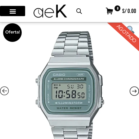
0
S/ 0.00
AGOTADO
Oferta!