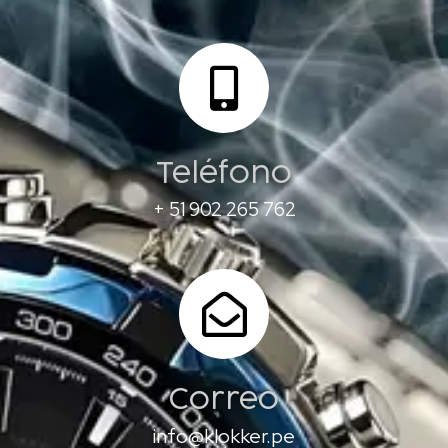
Teléfono
+ 51 902 265 762
Correo
info@klokker.pe