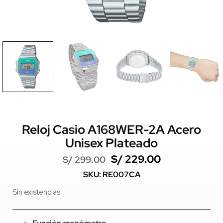
Reloj Casio A168WER-2A Acero
Unisex Plateado
S/
229.00
S/
299.00
SKU: RE007CA
Sin existencias