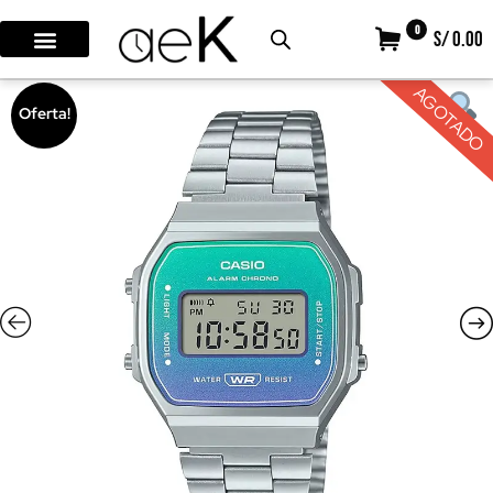
0
S/ 0.00
AGOTADO
Oferta!