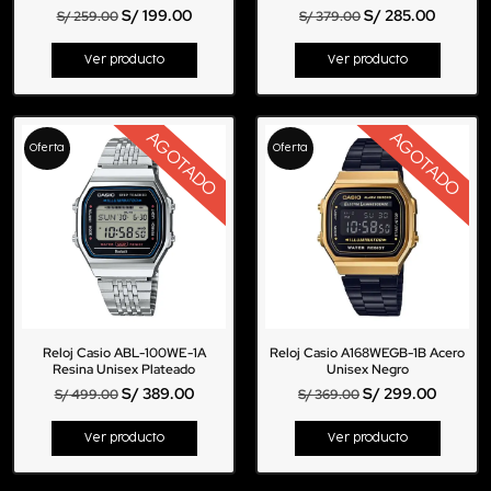
S/
199.00
S/
285.00
S/
259.00
S/
379.00
Ver producto
Ver producto
AGOTADO
AGOTADO
Oferta
Oferta
Reloj Casio ABL-100WE-1A
Reloj Casio A168WEGB-1B Acero
Resina Unisex Plateado
Unisex Negro
S/
389.00
S/
299.00
S/
499.00
S/
369.00
Ver producto
Ver producto