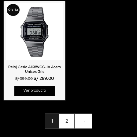
Oferta
Reloj Casio A168WGG-1A Acero
Unisex Gris
S/
289.00
S/
399.00
Ver producto
1
2
→