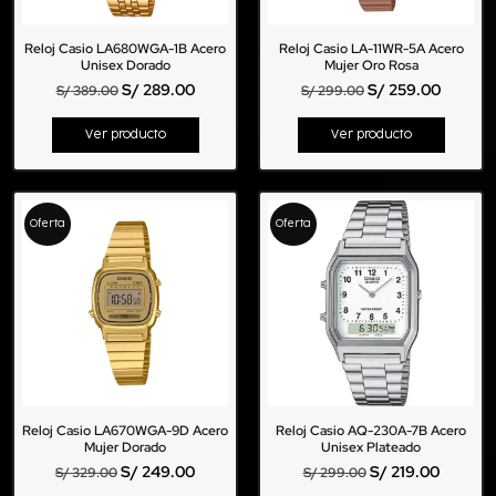
Reloj Casio LA680WGA-1B Acero
Reloj Casio LA-11WR-5A Acero
Unisex Dorado
Mujer Oro Rosa
S/
289.00
S/
259.00
S/
389.00
S/
299.00
Ver producto
Ver producto
Oferta
Oferta
Reloj Casio LA670WGA-9D Acero
Reloj Casio AQ-230A-7B Acero
Mujer Dorado
Unisex Plateado
S/
249.00
S/
219.00
S/
329.00
S/
299.00