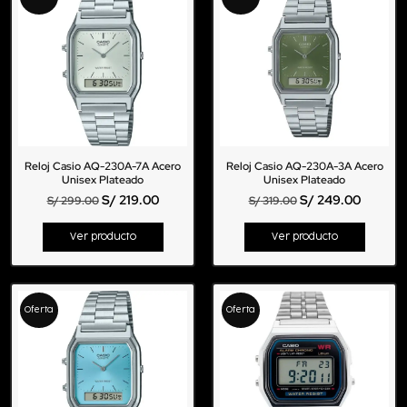
Reloj Casio AQ-230A-7A Acero
Reloj Casio AQ-230A-3A Acero
Unisex Plateado
Unisex Plateado
S/
219.00
S/
249.00
S/
299.00
S/
319.00
Ver producto
Ver producto
Oferta
Oferta