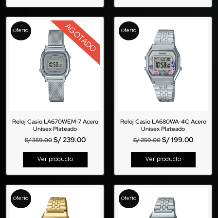
AGOTADO
Oferta
Oferta
Reloj Casio LA670WEM-7 Acero
Reloj Casio LA680WA-4C Acero
Unisex Plateado
Unisex Plateado
S/
239.00
S/
199.00
S/
359.00
S/
259.00
Ver producto
Ver producto
Oferta
Oferta