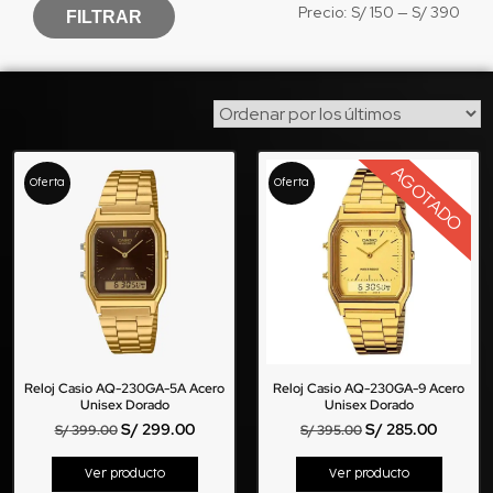
Precio:
S/ 150
—
S/ 390
FILTRAR
AGOTADO
Oferta
Oferta
Reloj Casio AQ-230GA-5A Acero
Reloj Casio AQ-230GA-9 Acero
Unisex Dorado
Unisex Dorado
S/
299.00
S/
285.00
S/
399.00
S/
395.00
Ver producto
Ver producto