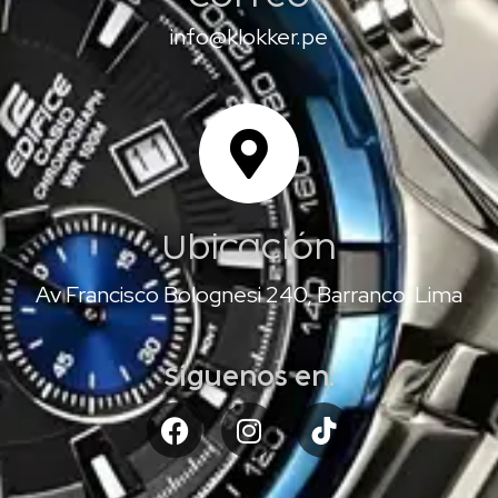
info@klokker.pe
Ubicación
Av Francisco Bolognesi 240, Barranco, Lima
Síguenos en: