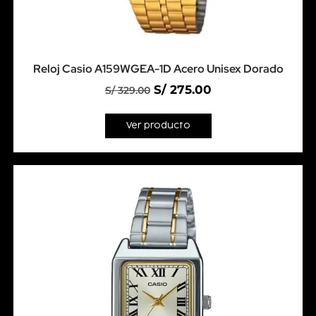
Reloj Casio A159WGEA-1D Acero Unisex Dorado
S/
275.00
S/
329.00
Ver producto