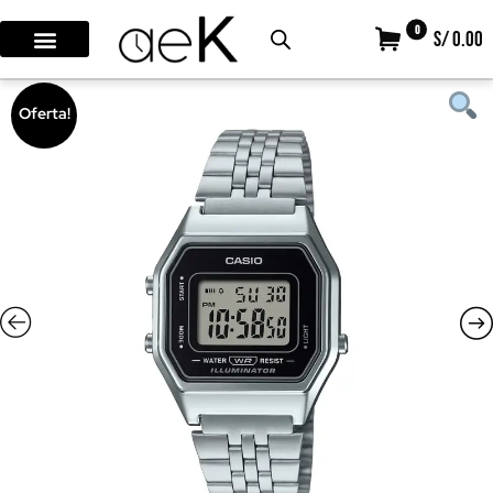
0
S/ 0.00
Oferta!