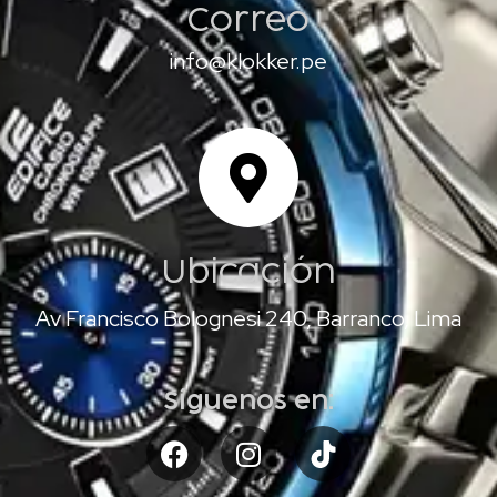
Correo
info@klokker.pe
Ubicación
Av Francisco Bolognesi 240, Barranco, Lima
Síguenos en: