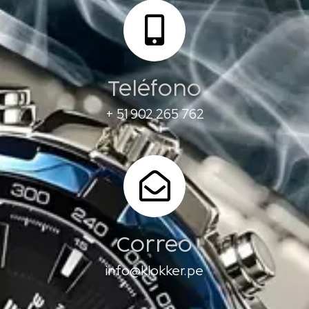
Teléfono
+ 51 902 265 762
Correo
info@klokker.pe