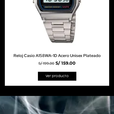
Reloj Casio A158WA-1D Acero Unisex Plateado
S/
159.00
S/
199.00
Ver producto