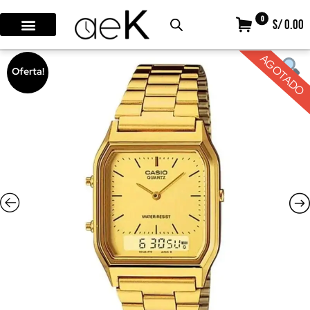
0
S/ 0.00
AGOTADO
Oferta!