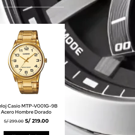
eloj Casio MTP-V001G-9B
Acero Hombre Dorado
S/
219.00
S/
299.00