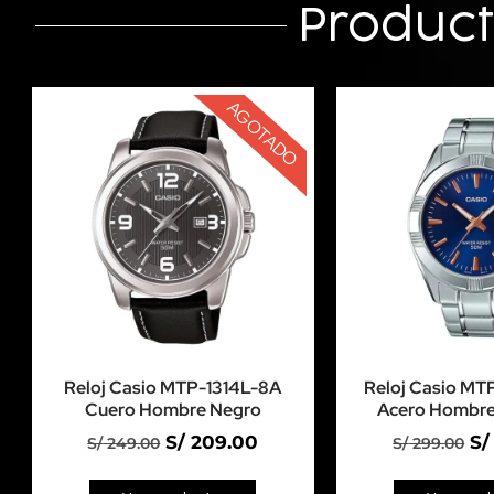
Produc
AGOTADO
Reloj Casio MTP-1314L-8A
Reloj Casio M
Cuero Hombre Negro
Acero Hombre
S/
209.00
S/
S/
249.00
S/
299.00