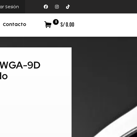
iar Sesión
0
S/ 0.00
Contacto
70WGA-9D
do