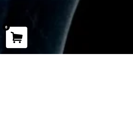
0
Your cart is empty!
Return to shop
Teléfono
+ 51 902 265 762