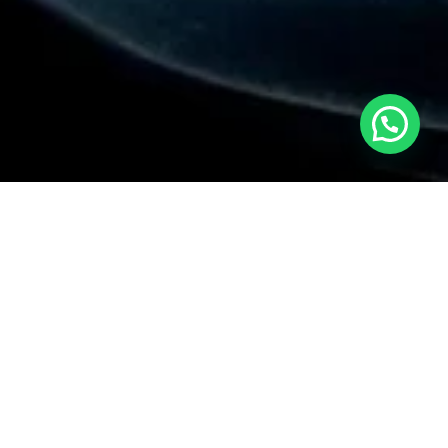
Estamos en línea para ayudarte
bicación
isco Bolognesi 240,
rranco, Lima