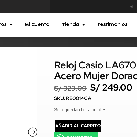
Inic
ros
Mi Cuenta
Tienda
Testimonios
Reloj Casio LA6
Acero Mujer Dora
S/
249.00
S/
329.00
SKU: RE0014CA
Solo quedan 1 disponibles
AÑADIR AL CARRITO