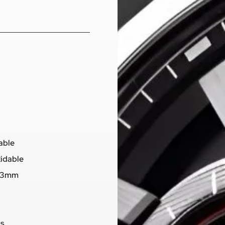
dable
xidable
7,3mm
os