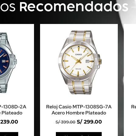
tos
Recomendados
TP-1308D-2A
Reloj Casio MTP-1308SG-7A
R
 Plateado
Acero Hombre Plateado
239.00
S/
299.00
S/
399.00