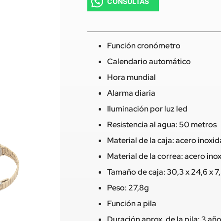
CONSULTAS
Función cronómetro
Calendario automático
Hora mundial
Alarma diaria
Iluminación por luz led
Resistencia al agua: 50 metros
Material de la caja: acero inoxi
Material de la correa: acero ino
Tamaño de caja: 30,3 x 24,6 x 
Peso: 27,8g
Función a pila
Duración aprox. de la pila: 3 añ