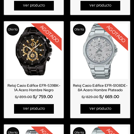
Ver producto
Ver producto
AGOTADO
AGOTADO
Oferta
Oferta
Reloj Casio Edifice EFR-539BK-
Reloj Casio Edifice EFR-S108DE-
1A Acero Hombre Negro
8A Acero Hombre Plateado
S/
759.00
S/
669.00
S/
899.00
S/
829.00
Ver producto
Ver producto
Oferta
Oferta