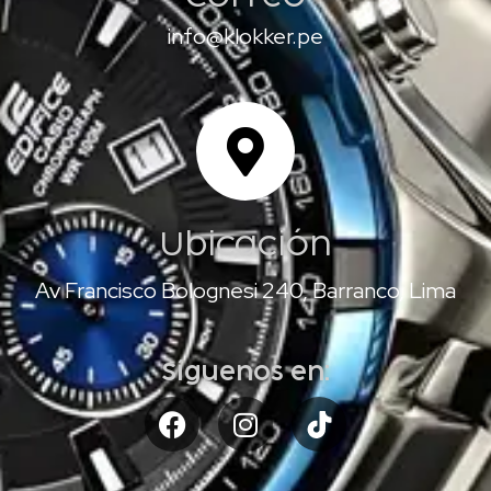
info@klokker.pe
Ubicación
Av Francisco Bolognesi 240, Barranco, Lima
Síguenos en: