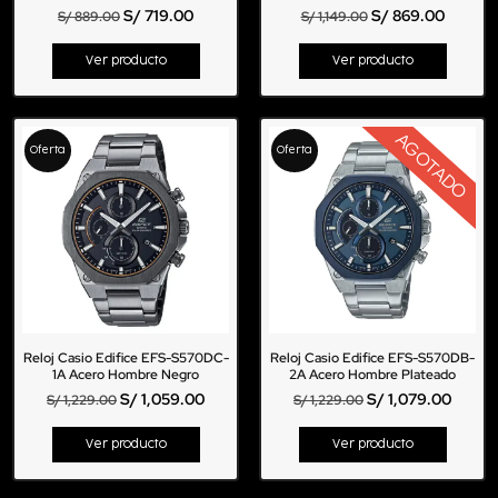
S/
719.00
S/
869.00
S/
889.00
S/
1,149.00
Ver producto
Ver producto
AGOTADO
Oferta
Oferta
Reloj Casio Edifice EFS-S570DC-
Reloj Casio Edifice EFS-S570DB-
1A Acero Hombre Negro
2A Acero Hombre Plateado
S/
1,059.00
S/
1,079.00
S/
1,229.00
S/
1,229.00
Ver producto
Ver producto