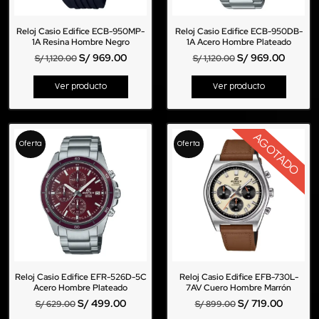
Reloj Casio Edifice ECB-950MP-
Reloj Casio Edifice ECB-950DB-
1A Resina Hombre Negro
1A Acero Hombre Plateado
S/
969.00
S/
969.00
S/
1,120.00
S/
1,120.00
Ver producto
Ver producto
AGOTADO
Oferta
Oferta
Reloj Casio Edifice EFR-526D-5C
Reloj Casio Edifice EFB-730L-
Acero Hombre Plateado
7AV Cuero Hombre Marrón
S/
499.00
S/
719.00
S/
629.00
S/
899.00