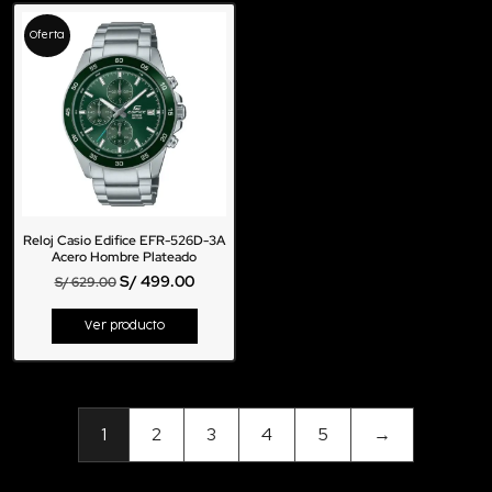
Oferta
Reloj Casio Edifice EFR-526D-3A
Acero Hombre Plateado
S/
499.00
S/
629.00
Ver producto
1
2
3
4
5
→