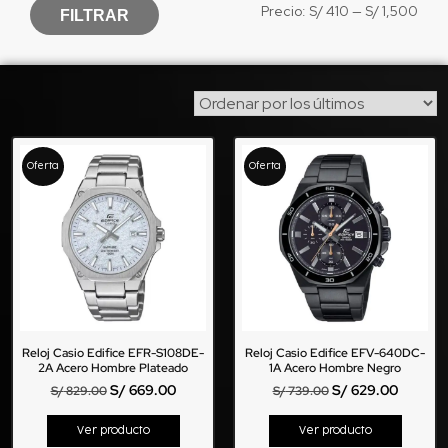
Precio:
S/ 410
—
S/ 1,500
FILTRAR
Oferta
Oferta
Reloj Casio Edifice EFR-S108DE-
Reloj Casio Edifice EFV-640DC-
2A Acero Hombre Plateado
1A Acero Hombre Negro
S/
669.00
S/
629.00
S/
829.00
S/
739.00
Ver producto
Ver producto