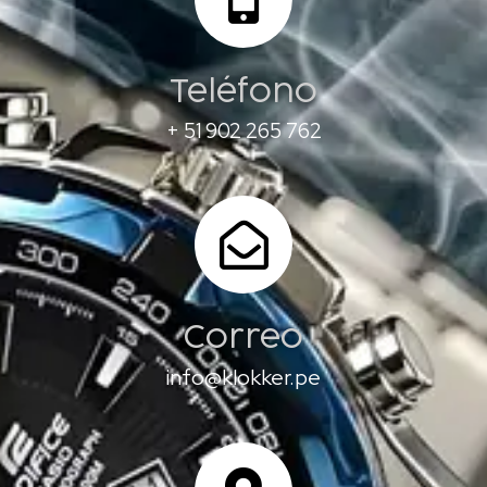
Teléfono
+ 51 902 265 762
Correo
info@klokker.pe