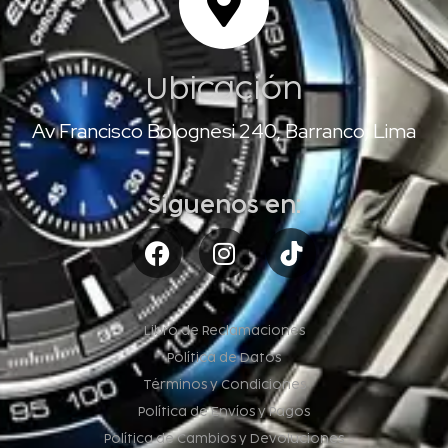
Ubicación
Av Francisco Bolognesi 240, Barranco, Lima
Síguenos en:
Libro de Reclamaciones
Política de Datos
Términos y Condiciones
Política de Envíos y Pagos
Política de Cambios y Devoluciones