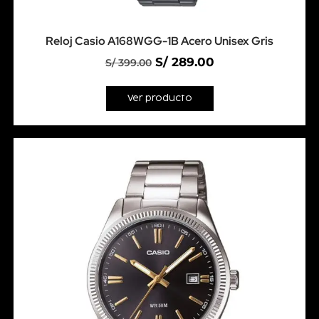
Reloj Casio A168WGG-1B Acero Unisex Gris
S/
289.00
S/
399.00
Ver producto