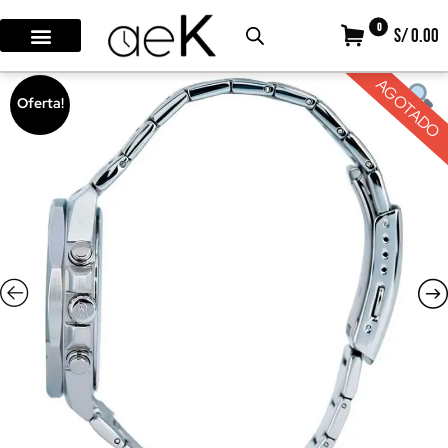
0
S/ 0.00
AGOTADO
Oferta!