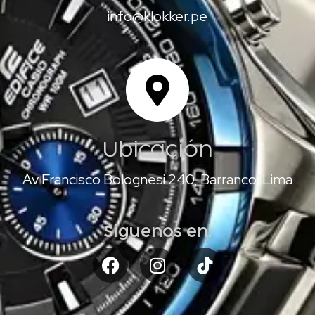
info@klokker.pe
Ubicación
Av Francisco Bolognesi 240, Barranco, Lima
Síguenos en: