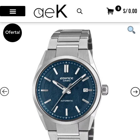
0
S/ 0.00
Oferta!