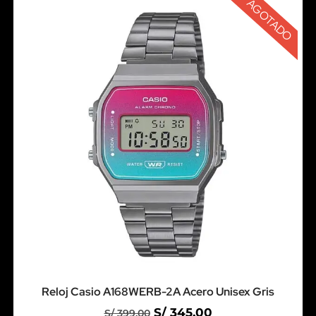
AGOTADO
Reloj Casio A168WERB-2A Acero Unisex Gris
S/
345.00
S/
399.00