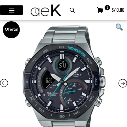
0
S/ 0.00
Oferta!