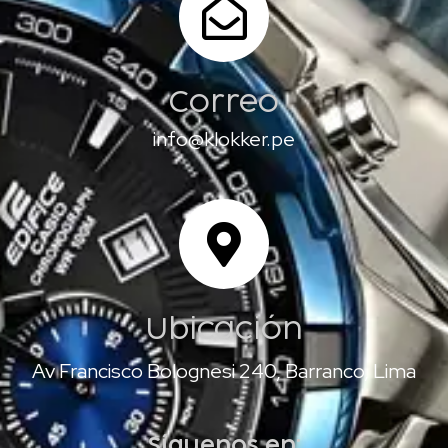
Correo
info@klokker.pe
Ubicación
Av Francisco Bolognesi 240, Barranco, Lima
Síguenos en: