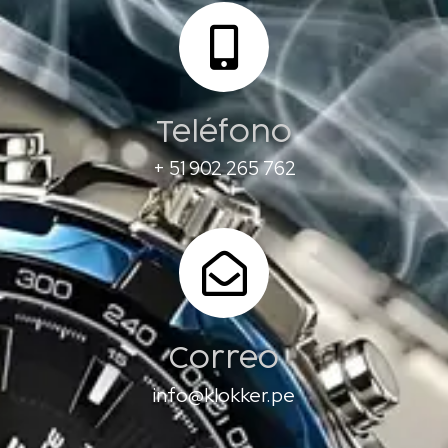
Teléfono
+ 51 902 265 762
Correo
info@klokker.pe