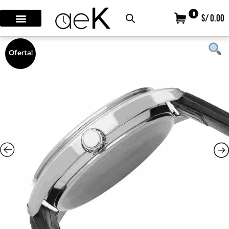
0
S/ 0.00
Oferta!