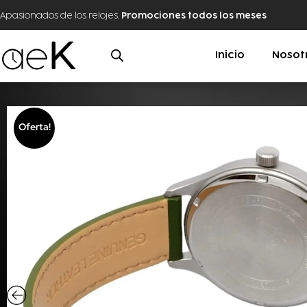
Apasionados de los relojes.
Promociones todos los meses
Inicio
Nosot
Oferta!