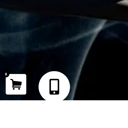
0
Your cart is empty!
Return to shop
Teléfono
+ 51 902 265 762