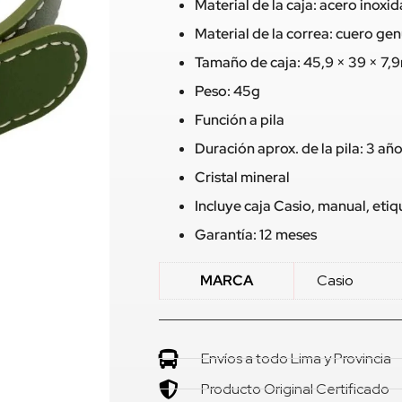
Material de la caja: acero inoxi
Material de la correa: cuero ge
Tamaño de caja: 45,9 × 39 × 7
Peso: 45g
Función a pila
Duración aprox. de la pila: 3 añ
Cristal mineral
Incluye caja Casio, manual, eti
Garantía: 12 meses
MARCA
Casio
Envíos a todo Lima y Provincia
Producto Original Certificado