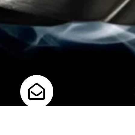
Correo
U
info@klokker.pe
Av Franc