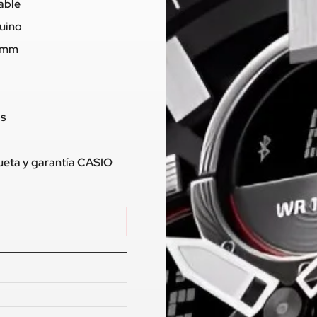
dable
nuino
,9mm
os
queta y garantía CASIO