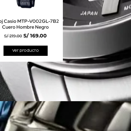
oj Casio MTP-V002GL-7B2
Cuero Hombre Negro
S/
169.00
S/
219.00
Ver producto