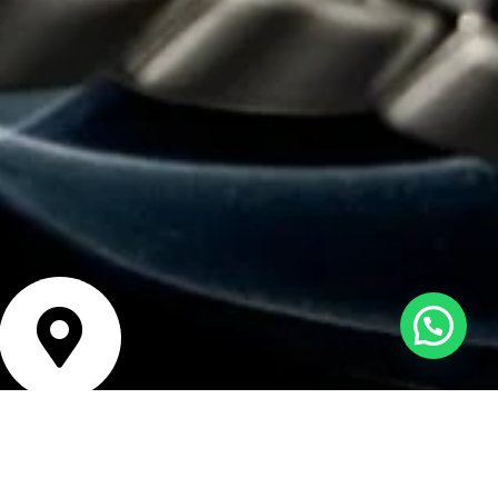
Estamos en línea para ayudarte
bicación
isco Bolognesi 240,