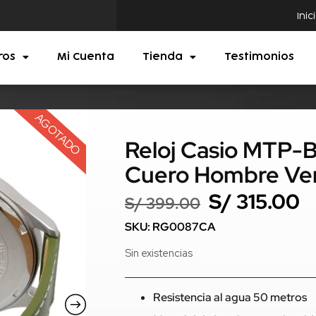
Inic
ros
Mi Cuenta
Tienda
Testimonios
AGOTADO
Reloj Casio MTP-
Cuero Hombre Ve
S/
315.00
S/
399.00
SKU: RG0087CA
Sin existencias
Resistencia al agua 50 metros