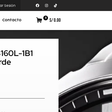
iar Sesión
0
S/ 0.00
Contacto
B160L-1B1
rde