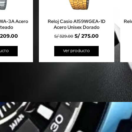
8WA-3A Acero
Reloj Casio A159WGEA-1D
Rel
ateado
Acero Unisex Dorado
209.00
S/
275.00
S/
329.00
ucto
Ver producto