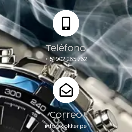
Teléfono
+ 51 902 265 762
Correo
info@klokker.pe