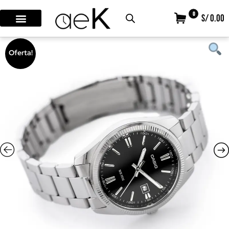
0
S/ 0.00
Oferta!