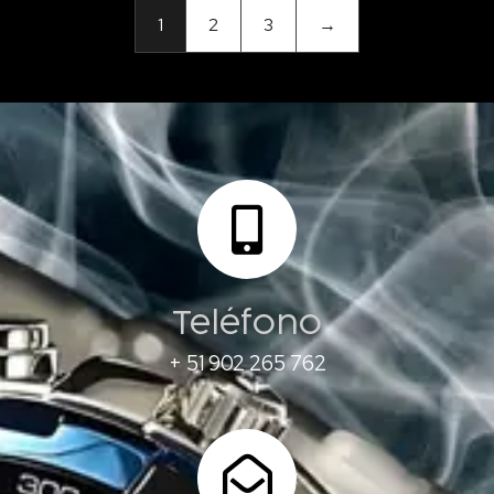
1
2
3
→
Teléfono
+ 51 902 265 762