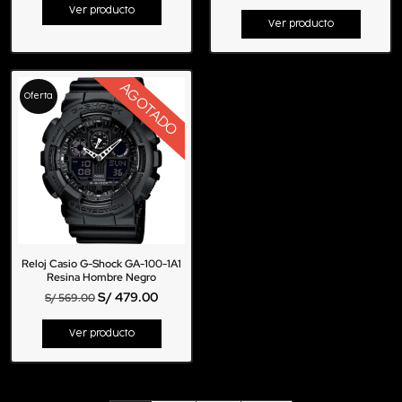
Ver producto
Ver producto
AGOTADO
Oferta
Reloj Casio G-Shock GA-100-1A1
Resina Hombre Negro
S/
479.00
S/
569.00
Ver producto