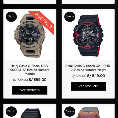
AGOTADO
Oferta
Oferta
Reloj Casio G-Shock GBA-
Reloj Casio G-Shock GA-110HR-
900UU-5A Resina Hombre
1A Resina Hombre Negro
Marrón
S/
549.00
S/
689.00
S/
599.00
S/
729.00
Ver producto
Ver producto
Oferta
Oferta