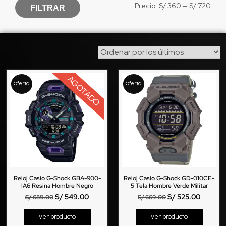
Precio:
S/ 360
—
S/ 720
FILTRAR
AGOTADO
Oferta
Oferta
Reloj Casio G-Shock GBA-900-
Reloj Casio G-Shock GD-010CE-
1A6 Resina Hombre Negro
5 Tela Hombre Verde Militar
S/
549.00
S/
525.00
S/
689.00
S/
669.00
Ver producto
Ver producto