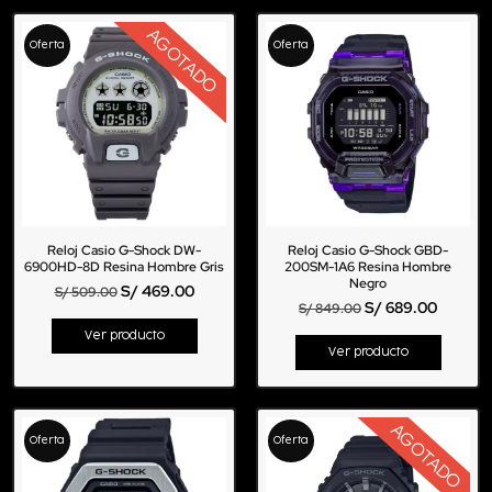
AGOTADO
Oferta
Oferta
Reloj Casio G-Shock DW-
Reloj Casio G-Shock GBD-
6900HD-8D Resina Hombre Gris
200SM-1A6 Resina Hombre
Negro
S/
469.00
S/
509.00
S/
689.00
S/
849.00
Ver producto
Ver producto
AGOTADO
Oferta
Oferta