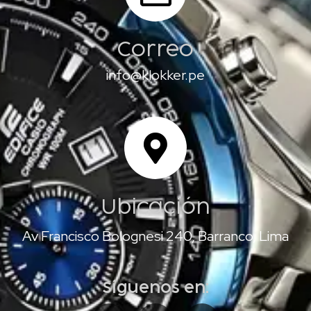
Correo
info@klokker.pe
Ubicación
Av Francisco Bolognesi 240, Barranco, Lima
Síguenos en: