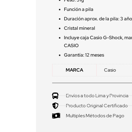
Función a pila
Duración aprox. de la pila: 3 añ
Cristal mineral
Incluye caja Casio G-Shock, man
CASIO
Garantía: 12 meses
MARCA
Casio
Envíos a todo Lima y Provincia
Producto Original Certificado
Multiples Métodos de Pago