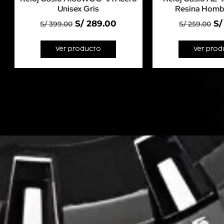
Unisex Gris
Resina Homb
S/
289.00
S/
S/
399.00
S/
259.00
Ver producto
Ver prod