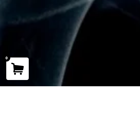
0
Your cart is empty!
Return to shop