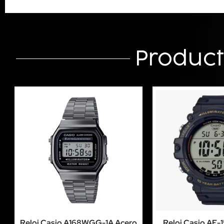
Produc
Reloj Casio A168WGG-1A Acero
Reloj Casio AE