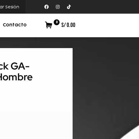
iar Sesión
0
S/ 0.00
Contacto
ock GA-
 Hombre