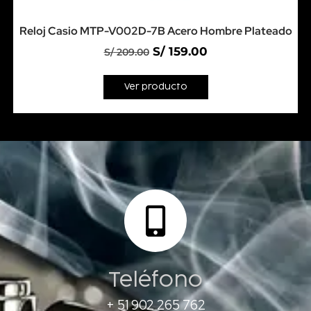
Reloj Casio MTP-V002D-7B Acero Hombre Plateado
S/
159.00
S/
209.00
Ver producto
Teléfono
+ 51 902 265 762