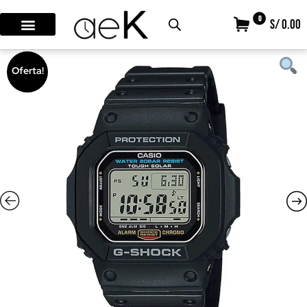
0
S/ 0.00
Oferta!