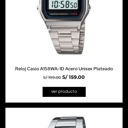
Reloj Casio A158WA-1D Acero Unisex Plateado
S/
159.00
S/
199.00
Ver producto