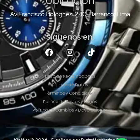
Ubicación
Av Francisco Bolognesi 240, Barranco, Lima
Síguenos en:
Libro de Reclamaciones
Política de Datos
Términos y Condiciones
Política de Envíos y Pagos
Política de Cambios y Devoluciones