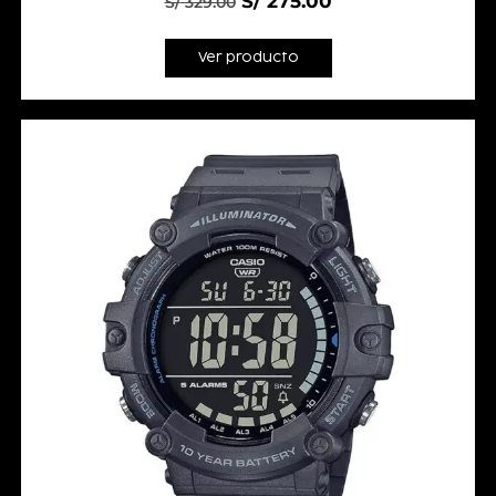
S/
275.00
S/
329.00
Ver producto