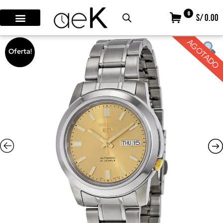
0
S/ 0.00
AGOTADO
Oferta!