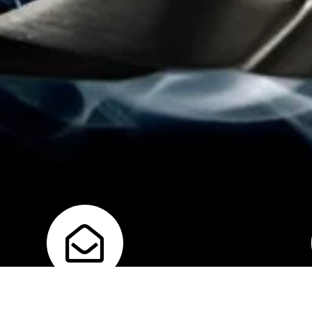
Correo
U