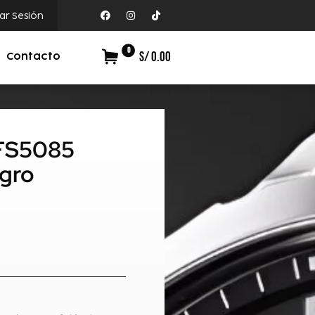
iar Sesión
0
S/ 0.00
Contacto
t FS5085
gro