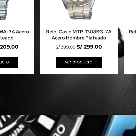
8WA-3A Acero
Reloj Casio MTP-1308SG-7A
Re
ateado
Acero Hombre Plateado
209.00
S/
299.00
S/
399.00
ucto
Ver producto