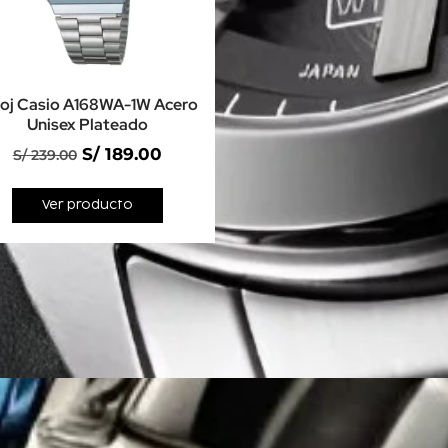
loj Casio A168WA-1W Acero
Unisex Plateado
S/
189.00
S/
239.00
Ver producto