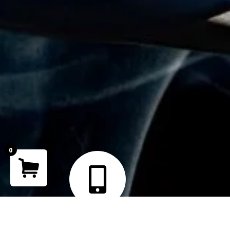
0
Your cart is empty!
Return to shop
Teléfono