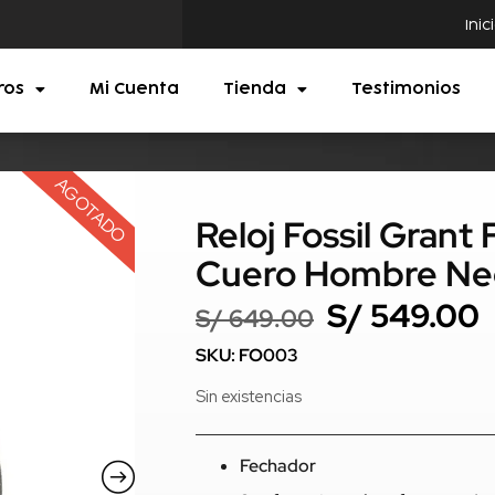
Inic
ros
Mi Cuenta
Tienda
Testimonios
AGOTADO
Reloj Fossil Gran
Cuero Hombre Ne
S/
549.00
S/
649.00
SKU: FO003
Sin existencias
Fechador