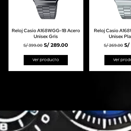
Reloj Casio A168WGG-1B Acero
Reloj Casio A16
Unisex Gris
Unisex Pl
S/
289.00
S/
S/
399.00
S/
269.00
Ver producto
Ver prod