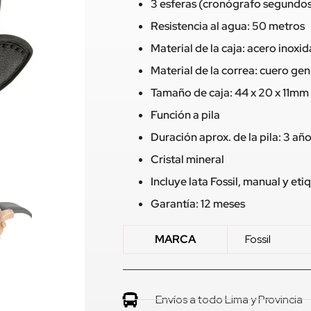
3 esferas (cronógrafo segundos,
Resistencia al agua: 50 metros
Material de la caja: acero inoxi
Material de la correa: cuero ge
Tamaño de caja: 44 x 20 x 11mm
Función a pila
Duración aprox. de la pila: 3 añ
Cristal mineral
Incluye lata Fossil, manual y eti
Garantía: 12 meses
MARCA
Fossil
Envíos a todo Lima y Provincia