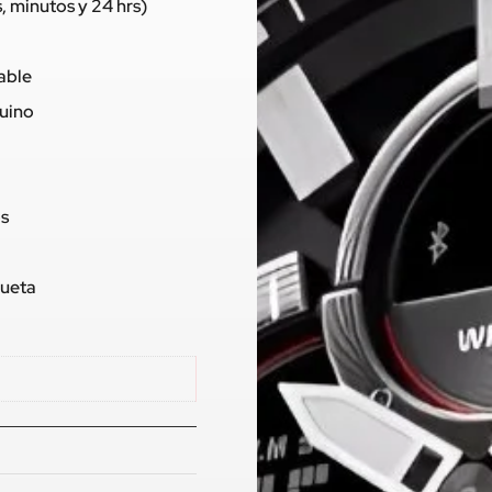
 minutos y 24 hrs)
dable
nuino
os
queta