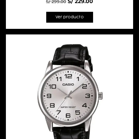
S/
229.00
S/
299.00
Ver producto