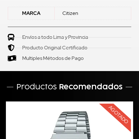
MARCA
Citizen
Envíos a todo Lima y Provincia
Producto Original Certificado
Multiples Métodos de Pago
Productos
Recomendados
AGOTADO