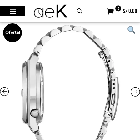
0
S/ 0.00
Oferta!