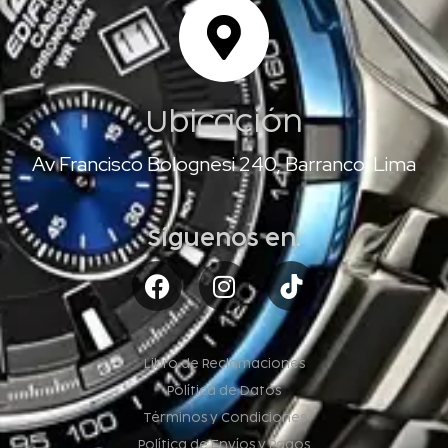
Ubicación
Av Francisco Bolognesi 240, Barranco, Lima
Síguenos en:
Libro de Reclamaciones
Política de Datos
Términos y Condiciones
Política de Envíos y Pagos