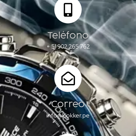
Teléfono
+ 51 902 265 762
Correo
info@klokker.pe