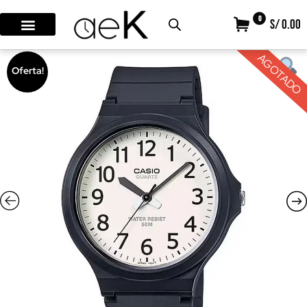
0
S/ 0.00
AGOTADO
Oferta!