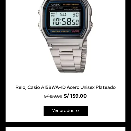
Reloj Casio A158WA-1D Acero Unisex Plateado
S/
159.00
S/
199.00
Ver producto