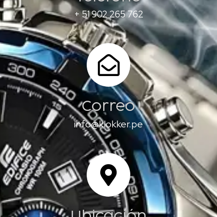
+ 51 902 265 762
Correo
info@klokker.pe
Ubicación