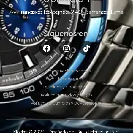
Av Francisco Bolognesi 240, Barranco, Lima
Síguenos en:
Libro de Reclamaciones
Política de Datos
Términos y Condiciones
Política de Envíos y Pagos
Política de Cambios y Devoluciones
Klokker © 2024 - Diseñado por Digital Marketing Perú