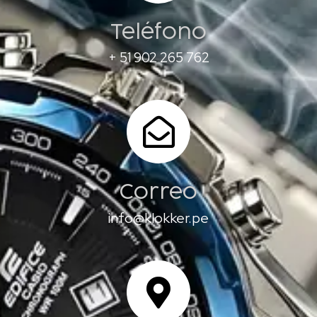
Teléfono
+ 51 902 265 762
Correo
info@klokker.pe