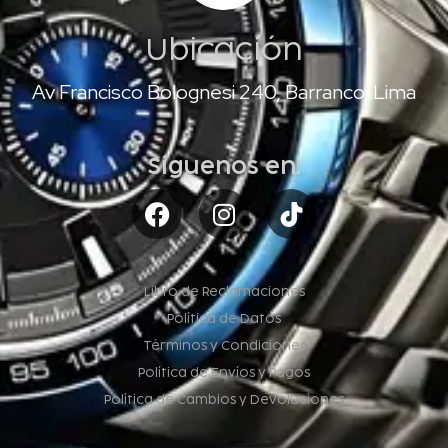
Ubicación
Av Francisco Bolognesi 240, Barranco, Lima
Síguenos en:
Libro de Reclamaciones
Política de Datos
Términos y Condiciones
Política de Envíos y Pagos
Política de Cambios y Devoluciones