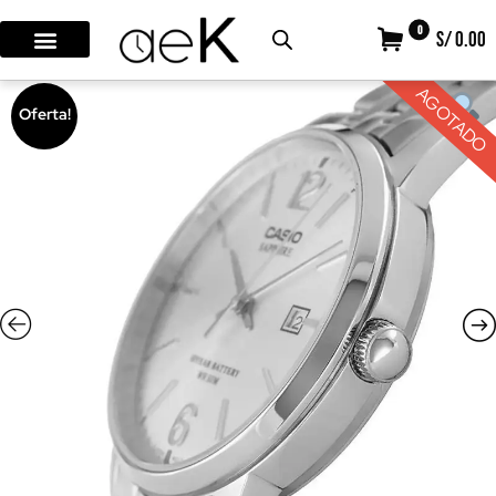
0
S/ 0.00
AGOTADO
Oferta!