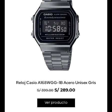
Reloj Casio A168WGG-1B Acero Unisex Gris
S/
289.00
S/
399.00
Ver producto