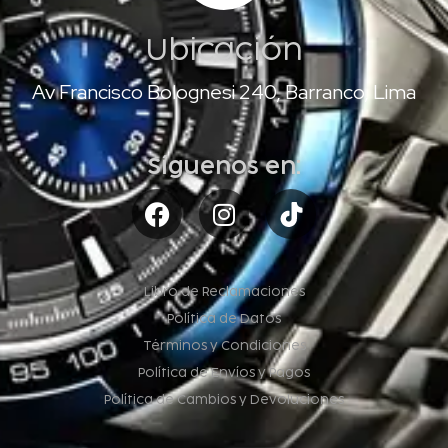
Ubicación
Av Francisco Bolognesi 240, Barranco, Lima
Síguenos en:
Libro de Reclamaciones
Política de Datos
Términos y Condiciones
Política de Envíos y Pagos
Política de Cambios y Devoluciones