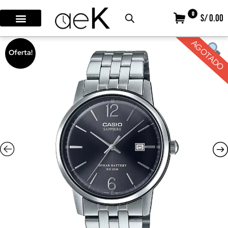
0
S/ 0.00
AGOTADO
Oferta!