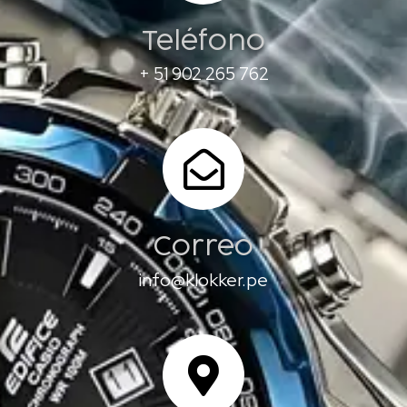
Teléfono
+ 51 902 265 762
Correo
info@klokker.pe