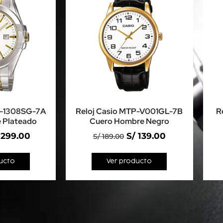
P-1308SG-7A
Reloj Casio MTP-V001GL-7B
R
 Plateado
Cuero Hombre Negro
299.00
S/
139.00
S/
189.00
ucto
Ver producto