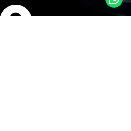
bicación
isco Bolognesi 240,
rranco, Lima