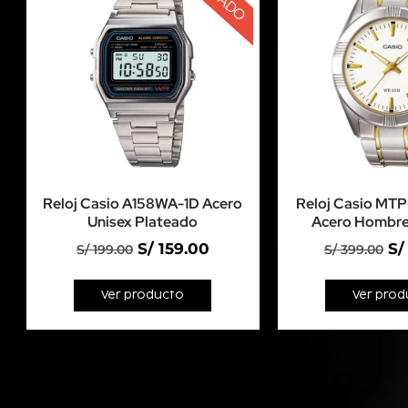
Reloj Casio A158WA-1D Acero
Reloj Casio MT
Unisex Plateado
Acero Hombre
S/
159.00
S/
S/
199.00
S/
399.00
Ver producto
Ver prod