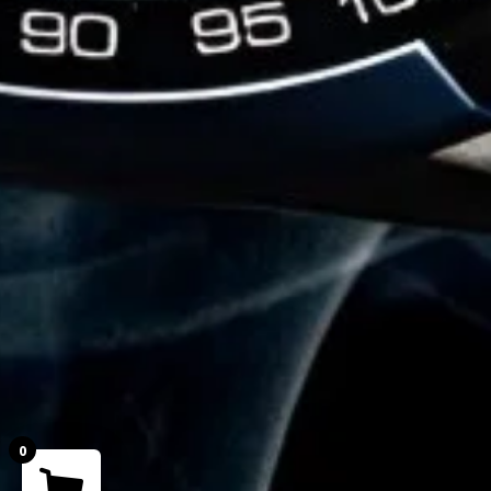
0
Your cart is empty!