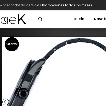
Apasionados de los relojes.
Promociones todos los meses
Inicio
Nosot
Oferta!