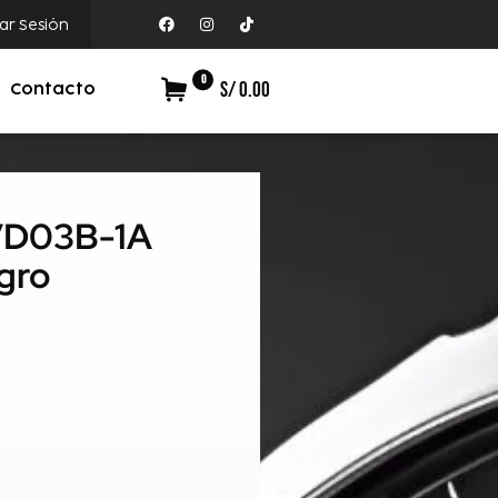
iar Sesión
0
S/ 0.00
Contacto
-VD03B-1A
gro