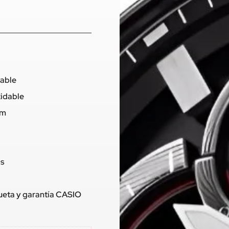
dable
xidable
mm
os
queta y garantía CASIO