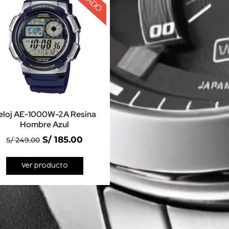
eloj AE-1000W-2A Resina
Hombre Azul
S/
185.00
S/
249.00
Ver producto