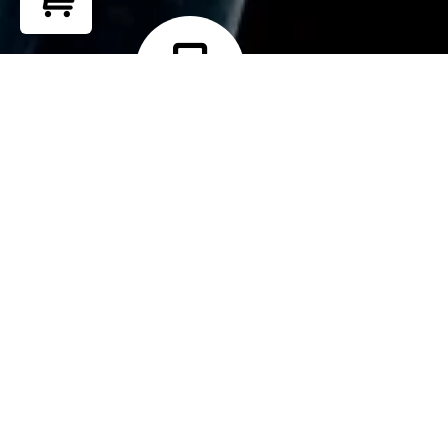
Return to shop
Teléfono
+ 51 902 265 762