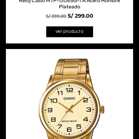
Reloj Casio MTP-1308SG-7A Acero Hombre
Plateado
S/
299.00
S/
399.00
Ver producto