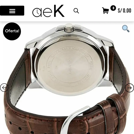
0
S/ 0.00
Oferta!