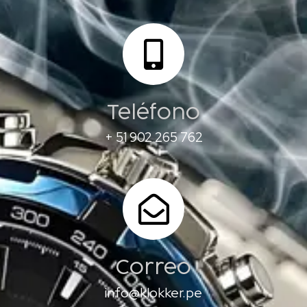
Teléfono
+ 51 902 265 762
Correo
info@klokker.pe