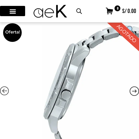
0
S/ 0.00
AGOTADO
Oferta!