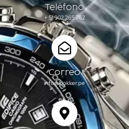
Teléfono
+ 51 902 265 762
Correo
info@klokker.pe