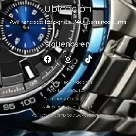
Ubicación
Av Francisco Bolognesi 240, Barranco, Lima
Síguenos en:
Libro de Reclamaciones
Política de Datos
Términos y Condiciones
Política de Envíos y Pagos
Política de Cambios y Devoluciones