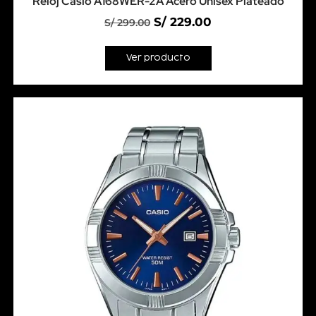
Reloj Casio A168WER-2A Acero Unisex Plateado
S/
229.00
S/
299.00
Ver producto