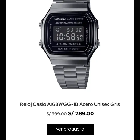
Reloj Casio A168WGG-1B Acero Unisex Gris
S/
289.00
S/
399.00
Ver producto