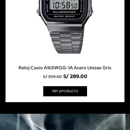
Reloj Casio A168WGG-1A Acero Unisex Gris
S/
289.00
S/
399.00
Ver producto