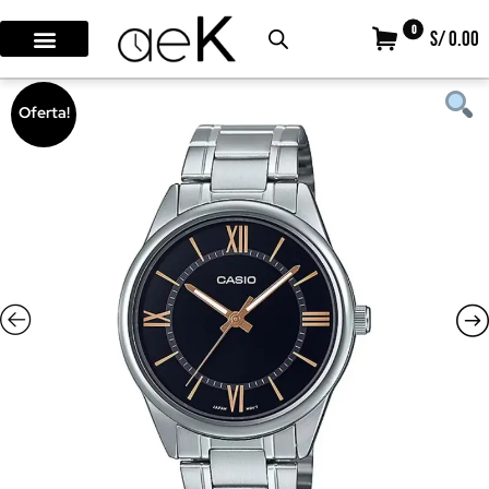
0
S/ 0.00
Oferta!