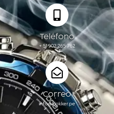
Teléfono
+ 51 902 265 762
Correo
info@klokker.pe