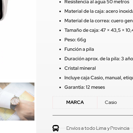
Resistencia al agua 50 metros
Material de la caja: acero inoxi
Material de la correa: cuero ge
Tamaño de caja: 47 × 43,5 × 1
Peso: 66g
Función a pila
Duración aprox. de la pila: 3 añ
Cristal mineral
Incluye caja Casio, manual, eti
Garantía: 12 meses
MARCA
Casio
Envíos a todo Lima y Provincia