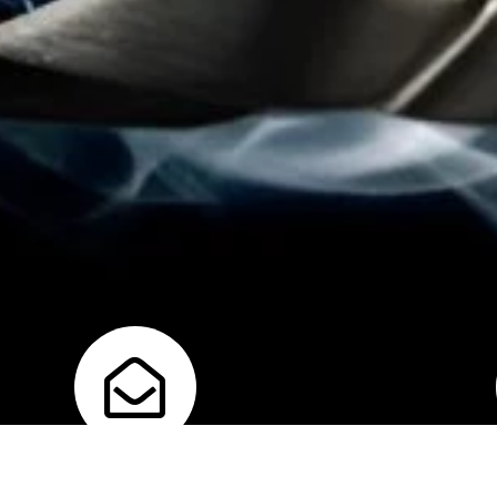
Correo
U