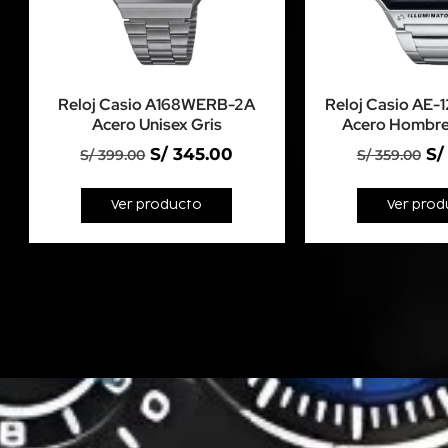
Reloj Casio A168WERB-2A
Reloj Casio AE
Acero Unisex Gris
Acero Hombre
S/
345.00
S/
S/
399.00
S/
359.00
Ver producto
Ver prod