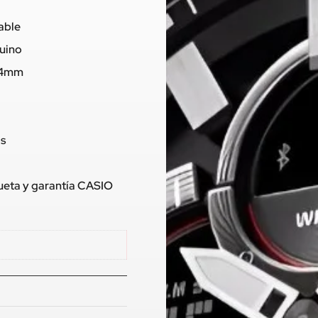
dable
nuino
0,4mm
os
queta y garantía CASIO