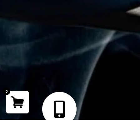
0
Your cart is empty!
Return to shop
Teléfono