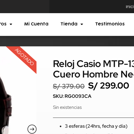
Inic
ros
Mi Cuenta
Tienda
Testimonios
AGOTADO
Reloj Casio MTP-
Cuero Hombre Ne
S/
299.00
S/
379.00
SKU: RG0093CA
Sin existencias
3 esferas (24hrs, fecha y día)