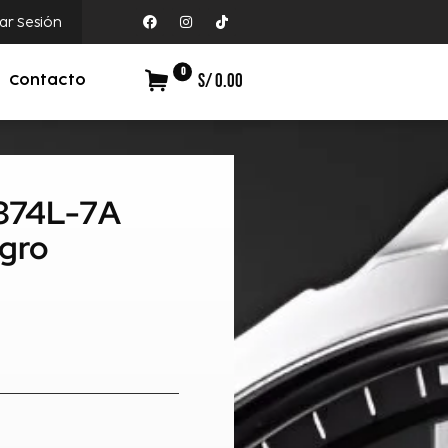
iar Sesión
0
S/ 0.00
Contacto
1374L-7A
gro