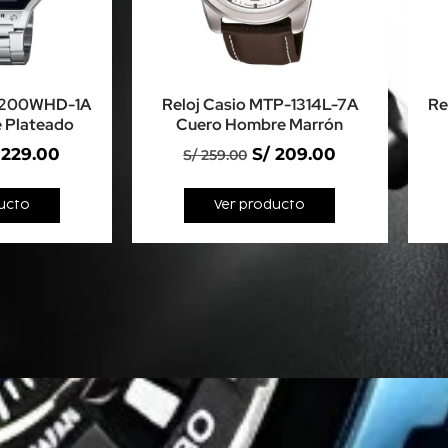
-1200WHD-1A
Reloj Casio MTP-1314L-7A
Re
 Plateado
Cuero Hombre Marrón
229.00
S/
209.00
S/
259.00
ucto
Ver producto