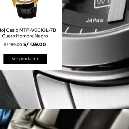
loj Casio MTP-V001GL-7B
Cuero Hombre Negro
S/
139.00
S/
189.00
Ver producto