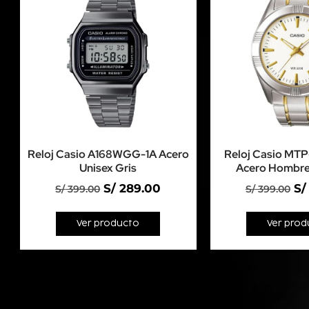
Reloj Casio A168WGG-1A Acero
Reloj Casio MT
Unisex Gris
Acero Hombre
S/
289.00
S/
S/
399.00
S/
399.00
Ver producto
Ver prod