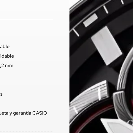
dable
xidable
9,2 mm
os
queta y garantía CASIO