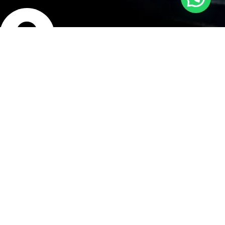
bicación
isco Bolognesi 240,
rranco, Lima