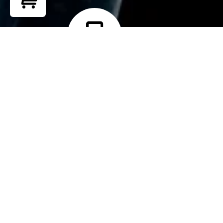
Return to shop
Teléfono
+ 51 902 265 762