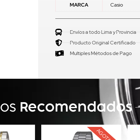
MARCA
Casio
Envíos a todo Lima y Provincia
Producto Original Certificado
Multiples Métodos de Pago
tos
Recomendados
AGOTADO