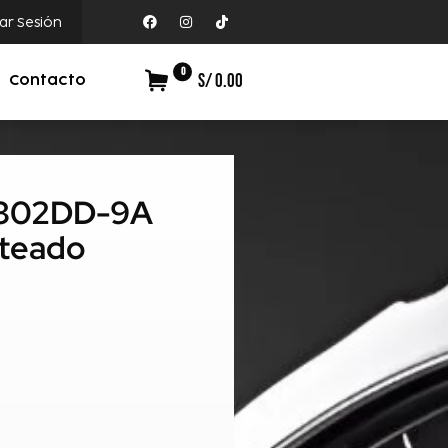
iar Sesión
0
S/ 0.00
Contacto
-1302DD-9A
ateado