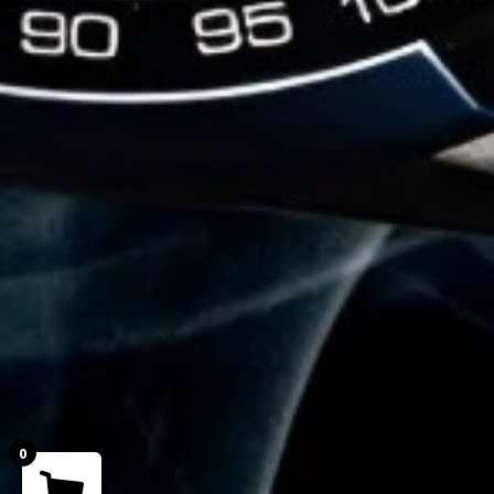
0
Your cart is empty!