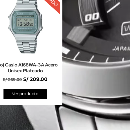
loj Casio A168WA-3A Acero
Unisex Plateado
S/
209.00
S/
269.00
Ver producto