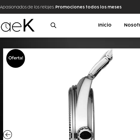
Apasionados de los relojes.
Promociones todos los meses
Inicio
Nosot
Oferta!