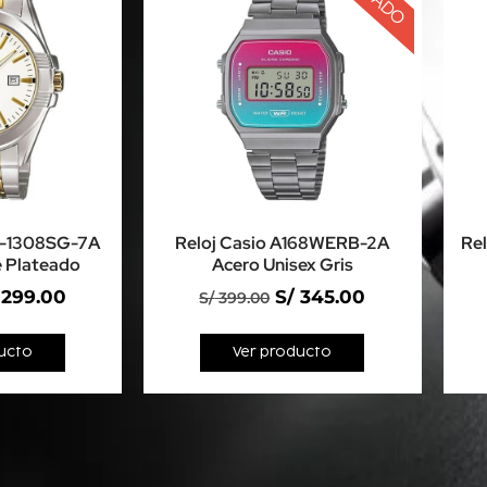
P-1308SG-7A
Reloj Casio A168WERB-2A
Re
 Plateado
Acero Unisex Gris
299.00
S/
345.00
S/
399.00
ucto
Ver producto