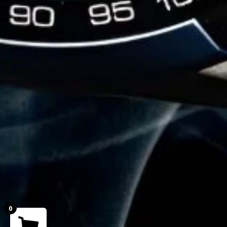
0
Your cart is empty!