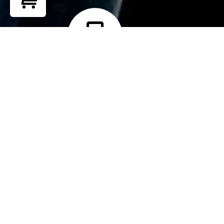
Return to shop
Teléfono
+ 51 902 265 762