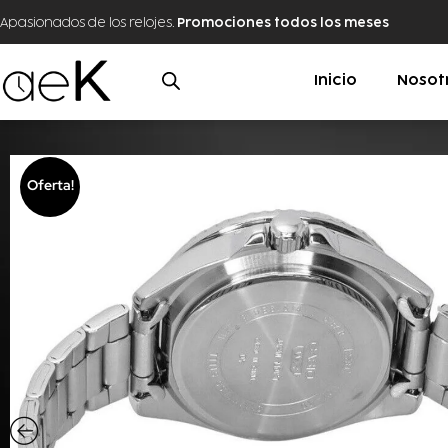
Apasionados de los relojes.
Promociones todos los meses
Inicio
Nosot
Oferta!