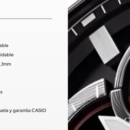
dable
xidable
2,1mm
os
queta y garantía CASIO