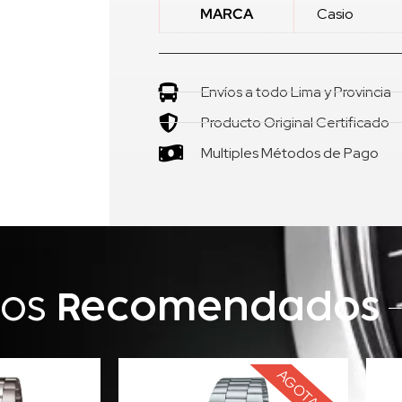
MARCA
Casio
Envíos a todo Lima y Provincia
Producto Original Certificado
Multiples Métodos de Pago
tos
Recomendados
AGOTADO