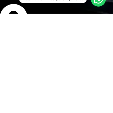
bicación
isco Bolognesi 240,
rranco, Lima