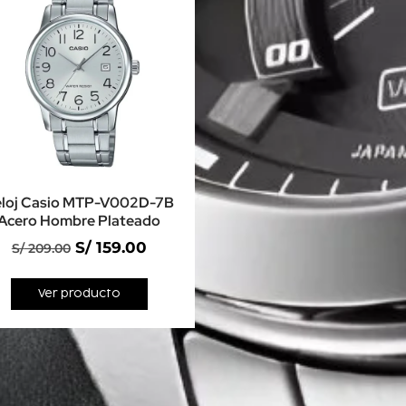
loj Casio MTP-V002D-7B
Acero Hombre Plateado
S/
159.00
S/
209.00
Ver producto