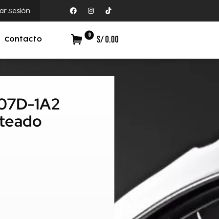
iar Sesión
0
S/ 0.00
Contacto
107D-1A2
ateado