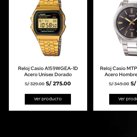
Reloj Casio A159WGEA-1D
Reloj Casio MT
Acero Unisex Dorado
Acero Hombre
S/
275.00
S/
S/
329.00
S/
349.00
Ver producto
Ver prod