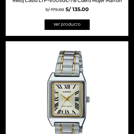
Reloj Casio LTP-V005GL-7B Cuero Mujer Marrón
S/
135.00
S/
179.00
Ver producto