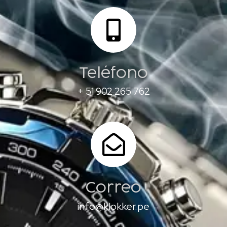
Teléfono
+ 51 902 265 762
Correo
info@klokker.pe