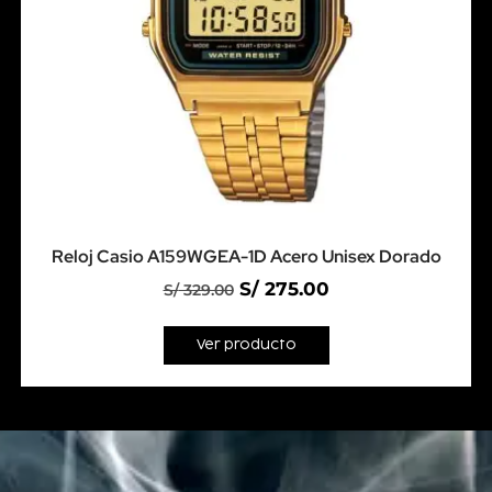
Reloj Casio A159WGEA-1D Acero Unisex Dorado
S/
275.00
S/
329.00
Ver producto