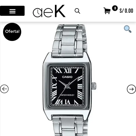
0
S/ 0.00
Oferta!