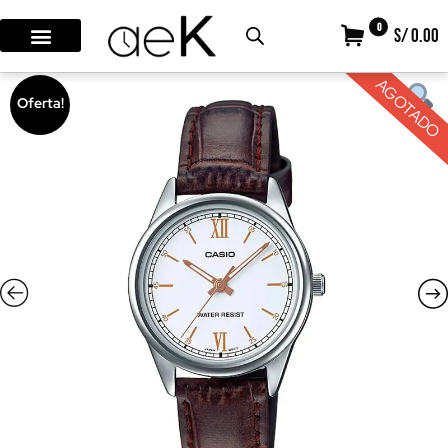
0
S/ 0.00
AGOTADO
Oferta!