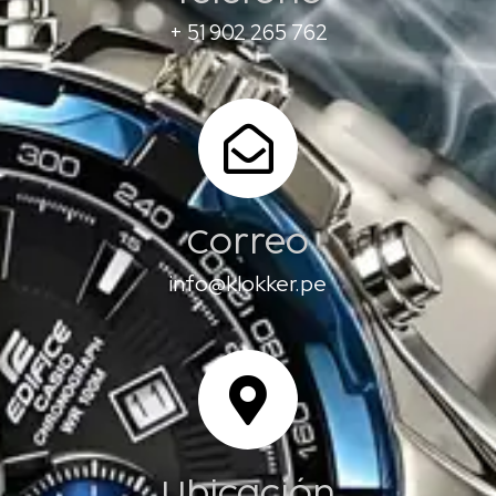
+ 51 902 265 762
Correo
info@klokker.pe
Ubicación