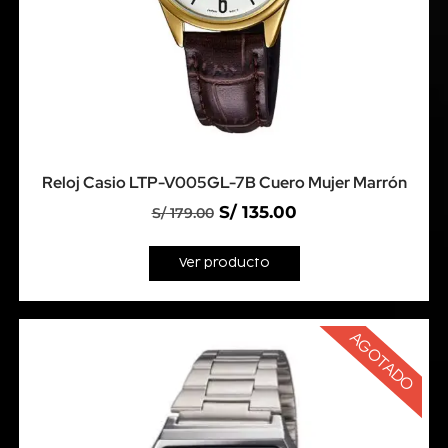
Reloj Casio LTP-V005GL-7B Cuero Mujer Marrón
S/
135.00
S/
179.00
Ver producto
AGOTADO