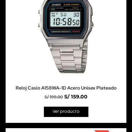
Reloj Casio A158WA-1D Acero Unisex Plateado
S/
159.00
S/
199.00
Ver producto