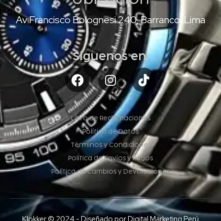
Av Francisco Bolognesi 240, Barranco, Lima
Síguenos en:
Libro de Reclamaciones
Política de Datos
Términos y Condiciones
Política de Envíos y Pagos
Política de Cambios y Devoluciones
Klokker © 2024 - Diseñado por Digital Marketing Perú