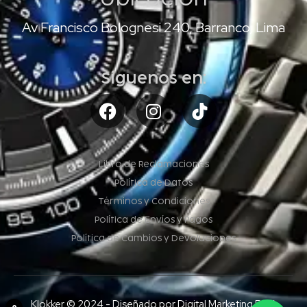
Av Francisco Bolognesi 240, Barranco, Lima
Síguenos en:
Libro de Reclamaciones
Política de Datos
Términos y Condiciones
Política de Envíos y Pagos
Política de Cambios y Devoluciones
Klokker © 2024 - Diseñado por Digital Marketing Perú
0