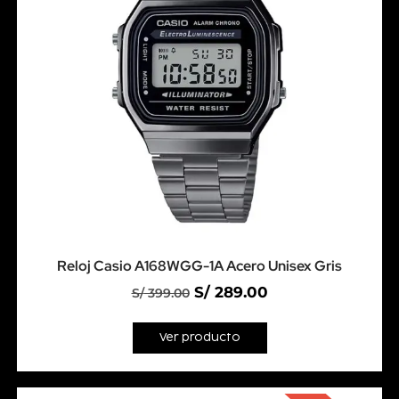
Reloj Casio A168WGG-1A Acero Unisex Gris
S/
289.00
S/
399.00
Ver producto