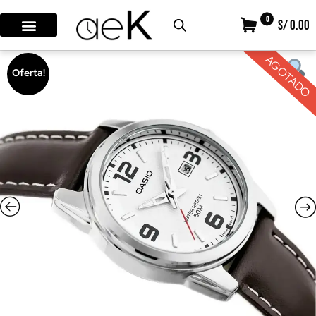
0
S/ 0.00
AGOTADO
Oferta!