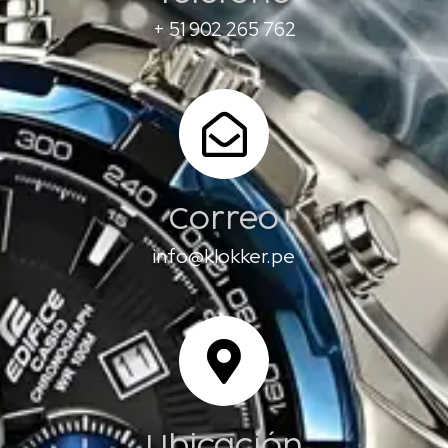
+ 51 902 265 762
Correo
info@klokker.pe
Ubicación