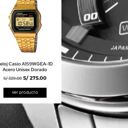
eloj Casio A159WGEA-1D
Acero Unisex Dorado
S/
275.00
S/
329.00
Ver producto