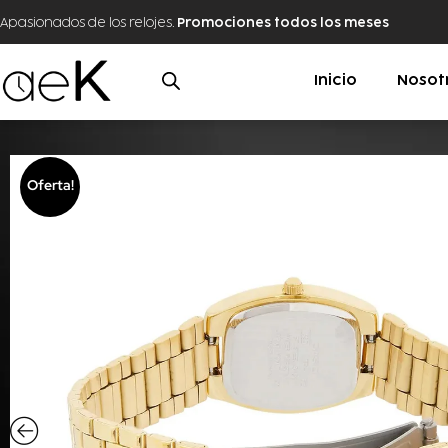
Apasionados de los relojes.
Promociones todos los meses
Inicio
Nosot
Oferta!