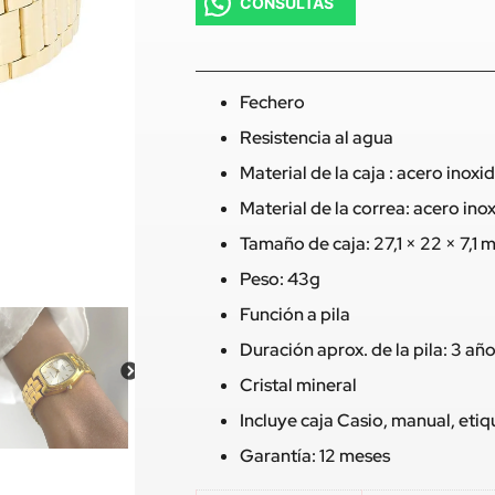
CONSULTAS
Fechero
Resistencia al agua
Material de la caja : acero inoxi
Material de la correa: acero ino
Tamaño de caja: 27,1 × 22 × 7,1
Peso: 43g
Función a pila
Duración aprox. de la pila: 3 añ
Cristal mineral
Incluye caja Casio, manual, eti
Garantía: 12 meses