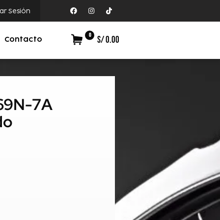
iar Sesión
0
S/ 0.00
Contacto
169N-7A
do