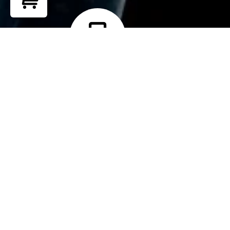
Return to shop
Teléfono
+ 51 902 265 762