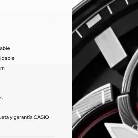
dable
xidable
 mm
os
queta y garantía CASIO