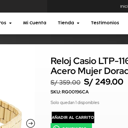
Inic
ros
Mi Cuenta
Tienda
Testimonios
Reloj Casio LTP-1
Acero Mujer Dora
S/
249.00
S/
359.00
SKU: RG00196CA
Solo quedan 1 disponibles
AÑADIR AL CARRITO