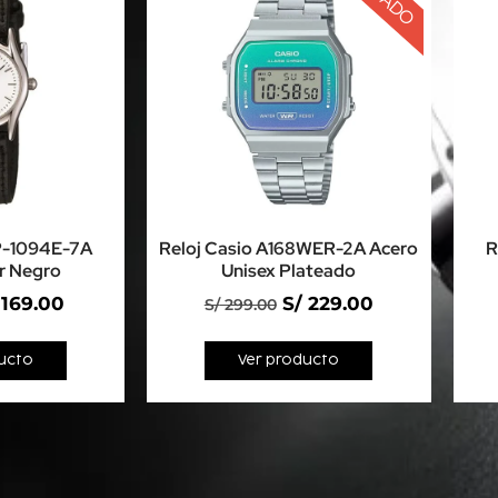
TP-1094E-7A
Reloj Casio A168WER-2A Acero
R
r Negro
Unisex Plateado
169.00
S/
229.00
S/
299.00
ucto
Ver producto