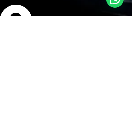
bicación
isco Bolognesi 240,
rranco, Lima