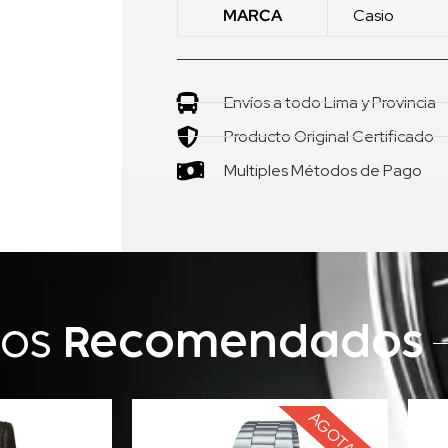
MARCA
Casio
Envíos a todo Lima y Provincia
Producto Original Certificado
Multiples Métodos de Pago
tos
Recomendados
AGOTADO