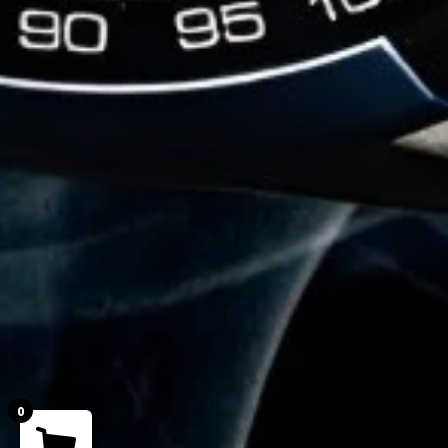
0
Your cart is empty!