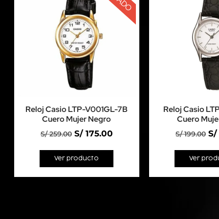
Reloj Casio LTP-V001GL-7B
Reloj Casio L
Cuero Mujer Negro
Cuero Muje
S/
175.00
S/
S/
259.00
S/
199.00
Ver producto
Ver prod