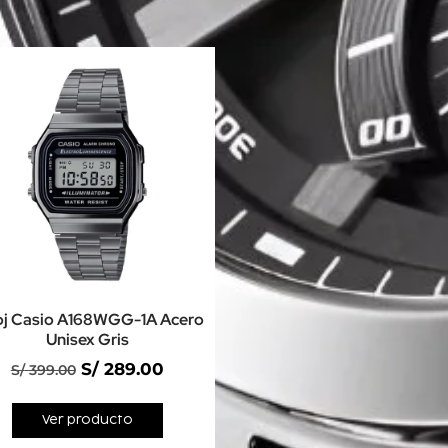
oj Casio A168WGG-1A Acero
Unisex Gris
S/
289.00
S/
399.00
Ver producto