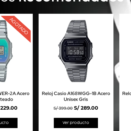
AGOTADO
8WER-2A Acero
Reloj Casio A168WGG-1B Acero
Rel
ateado
Unisex Gris
229.00
S/
289.00
S/
399.00
ucto
Ver producto