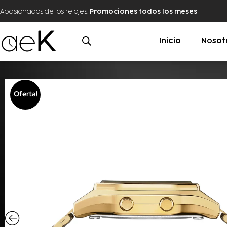
Apasionados de los relojes.
Promociones todos los meses
Inicio
Nosot
Oferta!