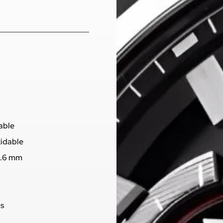
dable
xidable
8.6 mm
os