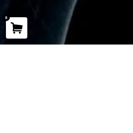
0
Your cart is empty!
Return to shop
Teléfono
+ 51 902 265 762