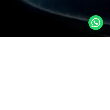
Estamos en línea para ayudarte
bicación
isco Bolognesi 240,
rranco, Lima