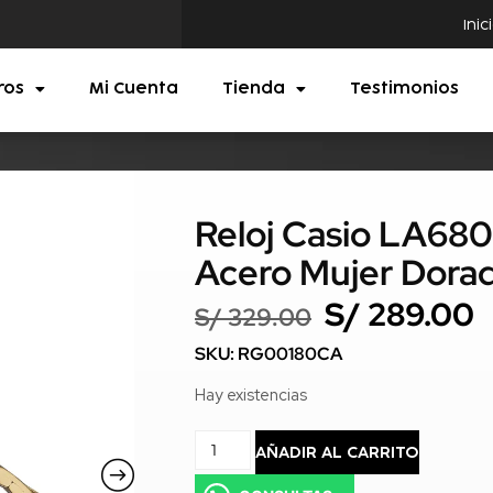
Inic
ros
Mi Cuenta
Tienda
Testimonios
Reloj Casio LA6
Acero Mujer Dora
S/
289.00
S/
329.00
SKU: RG00180CA
Hay existencias
AÑADIR AL CARRITO