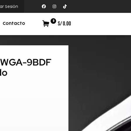
iar Sesión
0
S/ 0.00
Contacto
80WGA-9BDF
do