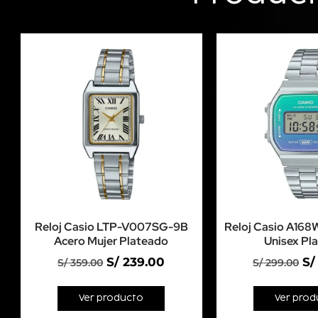
Reloj Casio LTP-V007SG-9B
Reloj Casio A16
Acero Mujer Plateado
Unisex Pl
S/
239.00
S/
S/
359.00
S/
299.00
Ver producto
Ver prod