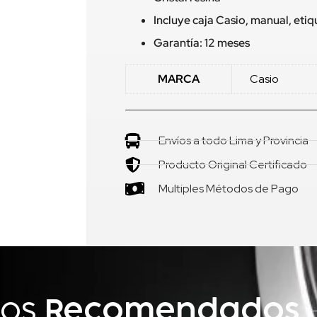
Incluye caja Casio, manual, eti
Garantía: 12 meses
MARCA
Casio
Envíos a todo Lima y Provincia
Producto Original Certificado
Multiples Métodos de Pago
tos
Recomendados