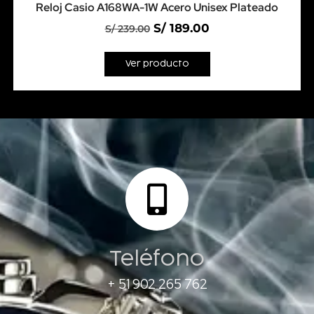
Reloj Casio A168WA-1W Acero Unisex Plateado
S/
189.00
S/
239.00
Ver producto
Teléfono
+ 51 902 265 762