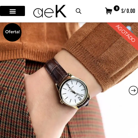
0
S/ 0.00
AGOTADO
Oferta!