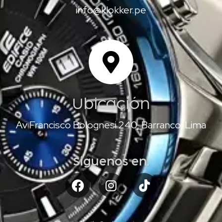
info@klokker.pe
Ubicación
Av Francisco Bolognesi 240, Barranco, Lima
Síguenos en: