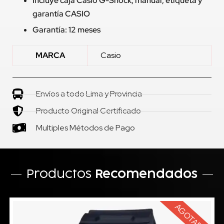
Incluye caja Casio G-Shock, manual, etiqueta y
garantía CASIO
Garantía: 12 meses
MARCA
Casio
Envíos a todo Lima y Provincia
Producto Original Certificado
Multiples Métodos de Pago
Productos
Recomendados
AGOTADO