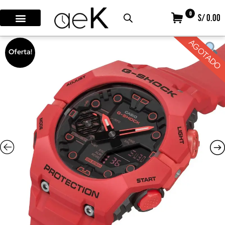
0
S/ 0.00
AGOTADO
Oferta!