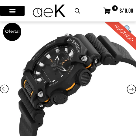
0
S/ 0.00
AGOTADO
Oferta!