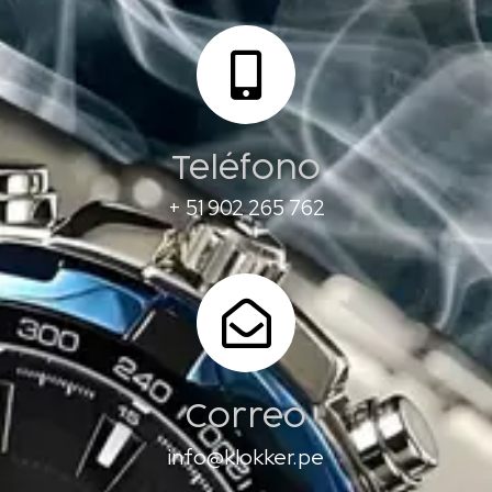
Teléfono
+ 51 902 265 762
Correo
info@klokker.pe