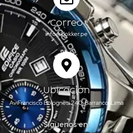
Correo
info@klokker.pe
Ubicación
Av Francisco Bolognesi 240, Barranco, Lima
Síguenos en: