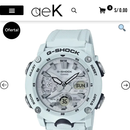
0
S/ 0.00
Oferta!