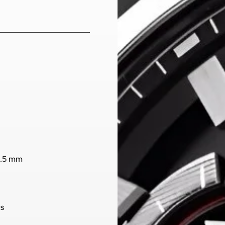
8.5 mm
os