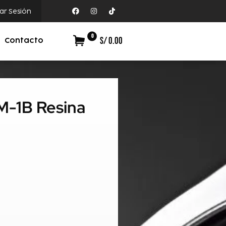
iar Sesión
0
S/ 0.00
Contacto
M-1B Resina