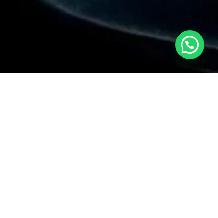
Estamos en línea para ayudarte
bicación
isco Bolognesi 240,
rranco, Lima