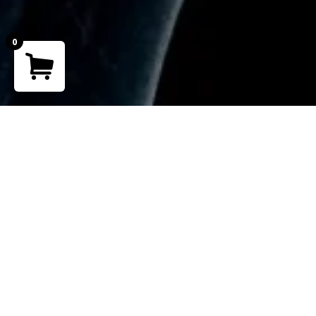
0
Your cart is empty!
Return to shop
Teléfono
+ 51 902 265 762