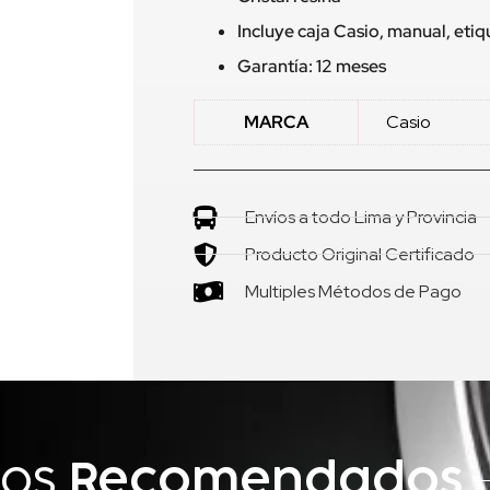
Incluye caja Casio, manual, eti
Garantía: 12 meses
MARCA
Casio
Envíos a todo Lima y Provincia
Producto Original Certificado
Multiples Métodos de Pago
tos
Recomendados