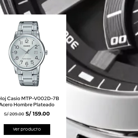
loj Casio MTP-V002D-7B
Acero Hombre Plateado
S/
159.00
S/
209.00
Ver producto