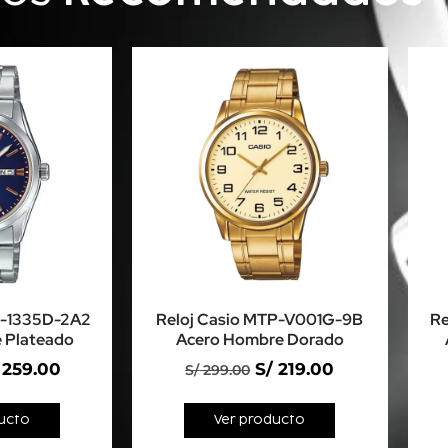
P-1335D-2A2
Reloj Casio MTP-V001G-9B
Re
 Plateado
Acero Hombre Dorado
259.00
S/
219.00
S/
299.00
ucto
Ver producto