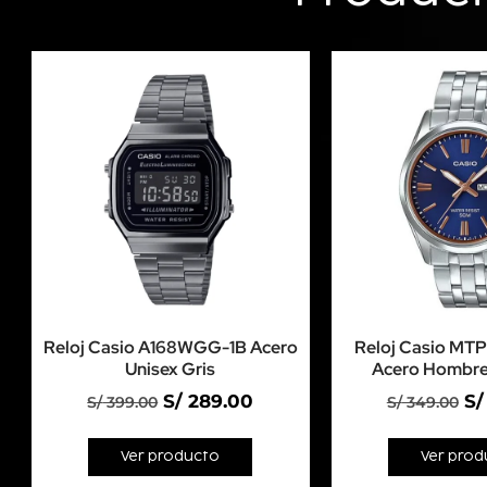
Reloj Casio A168WGG-1B Acero
Reloj Casio MT
Unisex Gris
Acero Hombre
S/
289.00
S/
S/
399.00
S/
349.00
Ver producto
Ver prod