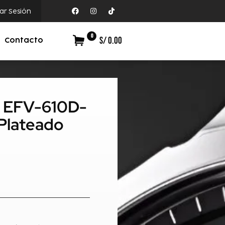
iar Sesión
0
S/ 0.00
Contacto
ce EFV-610D-
Plateado