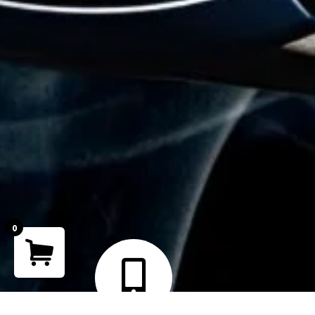
0
Your cart is empty!
Return to shop