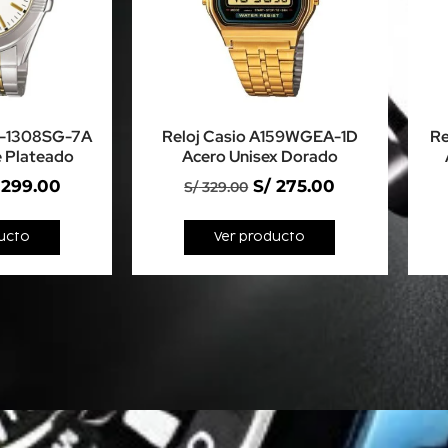
P-1308SG-7A
Reloj Casio A159WGEA-1D
Re
 Plateado
Acero Unisex Dorado
299.00
S/
275.00
S/
329.00
ucto
Ver producto