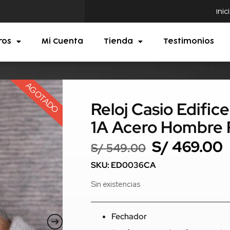
Inic
ros
Mi Cuenta
Tienda
Testimonios
AGOTADO
Reloj Casio Edifi
1A Acero Hombre 
S/
469.00
S/
549.00
SKU: ED0036CA
Sin existencias
Fechador