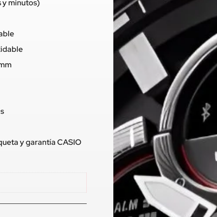
 y minutos)
dable
xidable
11mm
os
tiqueta y garantía CASIO