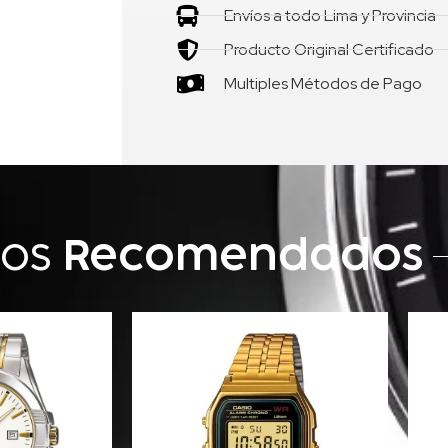
Envíos a todo Lima y Provincia
Producto Original Certificado
Multiples Métodos de Pago
tos
Recomendados