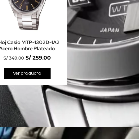
loj Casio MTP-1302D-1A2
Acero Hombre Plateado
S/
259.00
S/
349.00
Ver producto