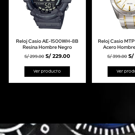
Reloj Casio AE-1500WH-8B
Reloj Casio MT
Resina Hombre Negro
Acero Hombre
S/
229.00
S/
S/
299.00
S/
399.00
Ver producto
Ver prod