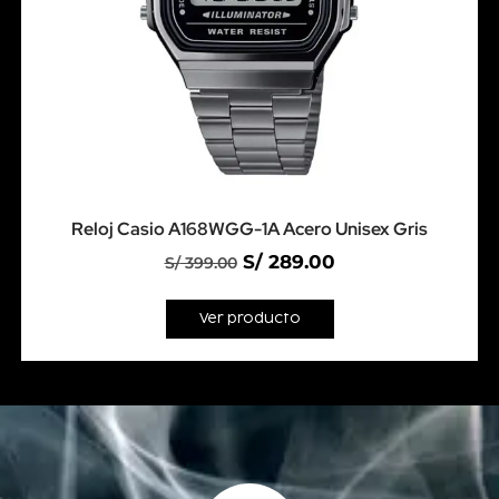
Reloj Casio A168WGG-1A Acero Unisex Gris
S/
289.00
S/
399.00
Ver producto