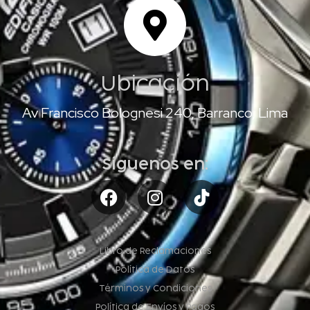
Ubicación
Av Francisco Bolognesi 240, Barranco, Lima
Síguenos en:
Libro de Reclamaciones
Política de Datos
Términos y Condiciones
Política de Envíos y Pagos