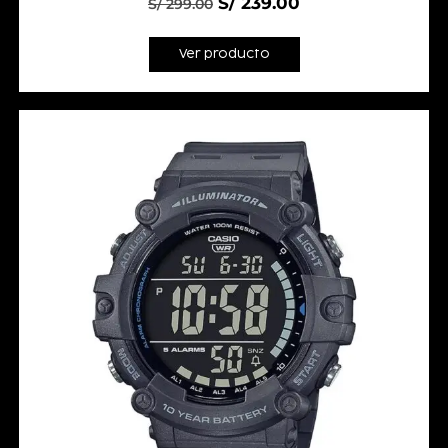
S/
239.00
S/
299.00
Ver producto