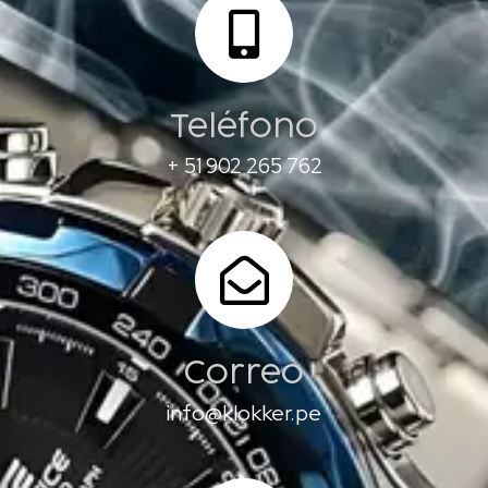
Teléfono
+ 51 902 265 762
Correo
info@klokker.pe