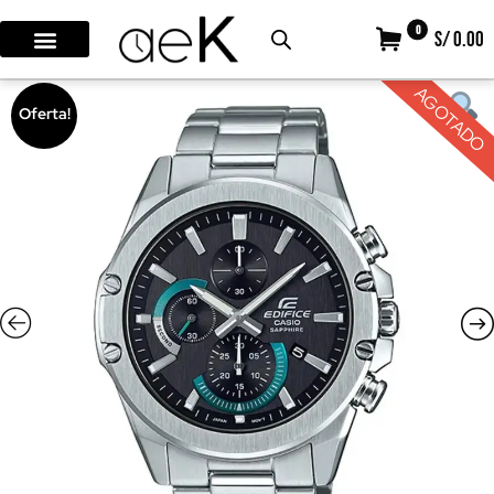
0
S/ 0.00
AGOTADO
Oferta!