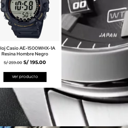
loj Casio AE-1500WHX-1A
Resina Hombre Negro
S/
195.00
S/
259.00
Ver producto