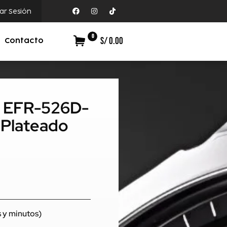
iar Sesión
0
S/ 0.00
Contacto
ce EFR-526D-
Plateado
 y minutos)