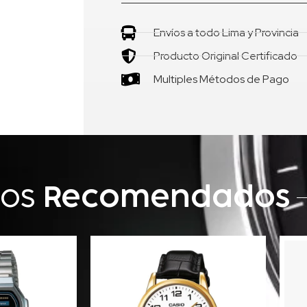
Envíos a todo Lima y Provincia
Producto Original Certificado
Multiples Métodos de Pago
tos
Recomendados