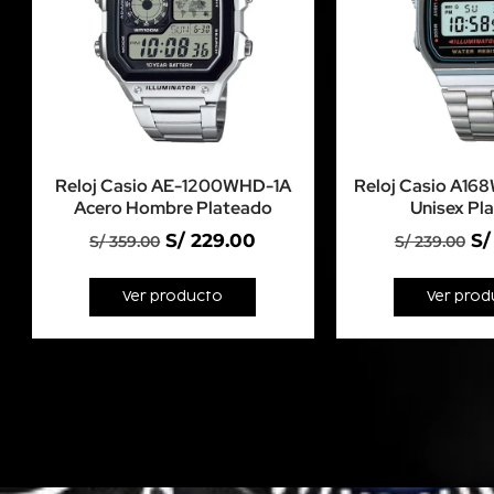
Reloj Casio AE-1200WHD-1A
Reloj Casio A16
Acero Hombre Plateado
Unisex Pl
S/
229.00
S/
S/
359.00
S/
239.00
Ver producto
Ver prod