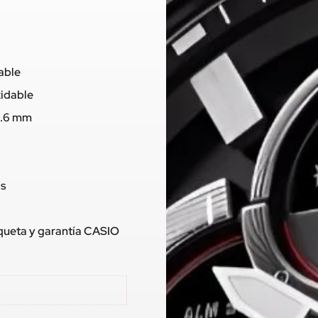
dable
xidable
11.6 mm
os
tiqueta y garantía CASIO