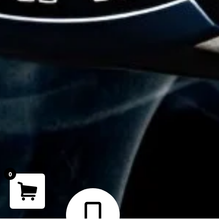
0
Your cart is empty!
Return to shop