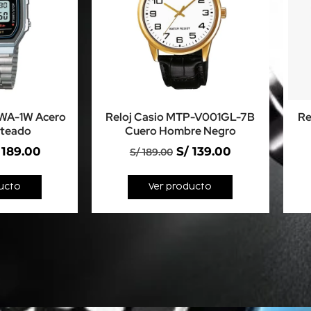
8WA-1W Acero
Reloj Casio MTP-V001GL-7B
Re
ateado
Cuero Hombre Negro
189.00
S/
139.00
S/
189.00
ucto
Ver producto