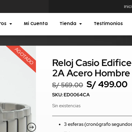
Inic
ros
Mi Cuenta
Tienda
Testimonios
AGOTADO
Reloj Casio Edifi
2A Acero Hombre 
S/
499.00
S/
569.00
SKU: ED0064CA
Sin existencias
3 esferas (cronógrafo segundos