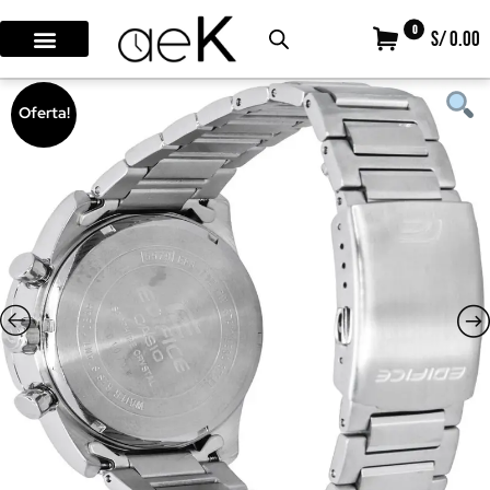
0
S/ 0.00
Oferta!