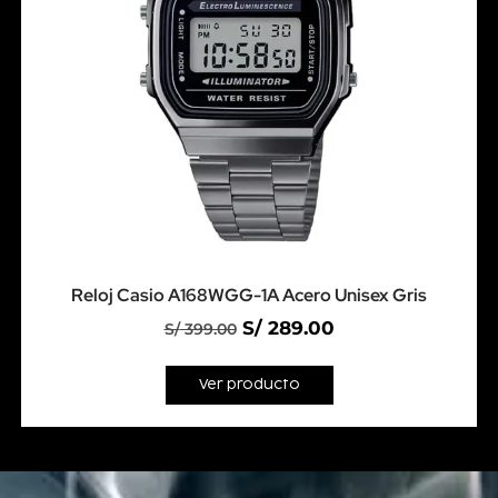
Reloj Casio A168WGG-1A Acero Unisex Gris
S/
289.00
S/
399.00
Ver producto