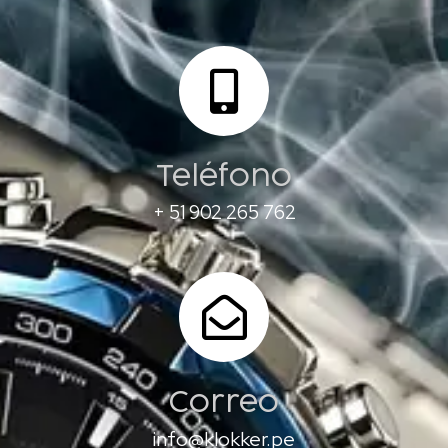
Teléfono
+ 51 902 265 762
Correo
info@klokker.pe