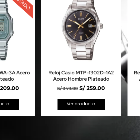
AGOTADO
8WA-3A Acero
Reloj Casio MTP-1302D-1A2
Re
ateado
Acero Hombre Plateado
209.00
S/
259.00
S/
349.00
ucto
Ver producto