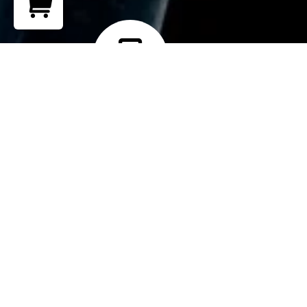
Return to shop
Teléfono
+ 51 902 265 762