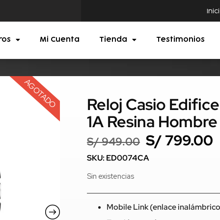
Inic
ros
Mi Cuenta
Tienda
Testimonios
AGOTADO
Reloj Casio Edifi
1A Resina Hombre
S/
799.00
S/
949.00
SKU: ED0074CA
Sin existencias
Mobile Link (enlace inalámbric