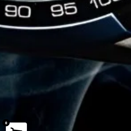
0
Your cart is empty!