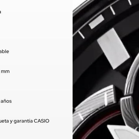
a
dable
,5 mm
2 años
queta y garantía CASIO