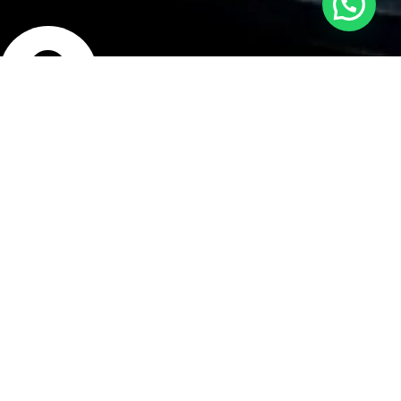
Estamos en línea para ayudarte
bicación
isco Bolognesi 240,
rranco, Lima