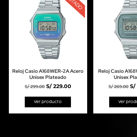
AGOTADO
Reloj Casio A168WER-2A Acero
Reloj Casio A16
Unisex Plateado
Unisex Pl
S/
229.00
S/
S/
299.00
S/
269.00
Ver producto
Ver prod