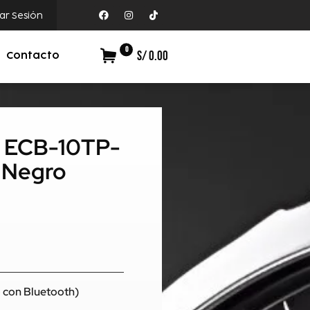
iar Sesión
0
S/ 0.00
Contacto
ce ECB-10TP-
 Negro
o con Bluetooth)