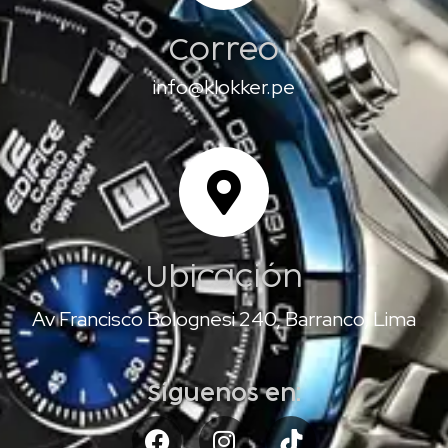
Correo
info@klokker.pe
Ubicación
Av Francisco Bolognesi 240, Barranco, Lima
Síguenos en: