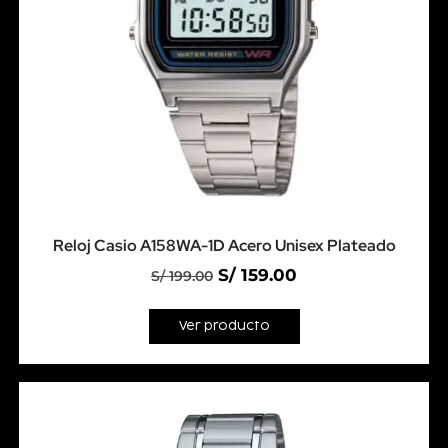
Reloj Casio A158WA-1D Acero Unisex Plateado
S/
159.00
S/
199.00
Ver producto