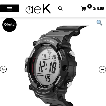
0
S/ 0.00
Oferta!