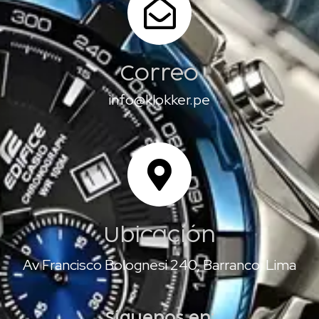
Correo
info@klokker.pe
Ubicación
Av Francisco Bolognesi 240, Barranco, Lima
Síguenos en: