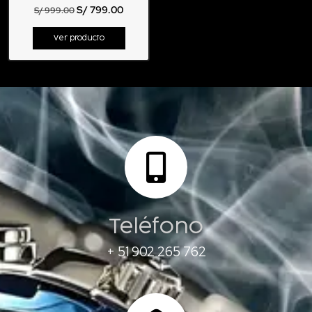
S/
799.00
S/
999.00
Ver producto
Teléfono
+ 51 902 265 762