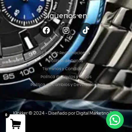
Síguenos en:
Libro de Reclamaciones
Política de Datos
Términos y Condiciones
Política de Envíos y Pagos
Política de Cambios y Devoluciones
Klokker © 2024 - Diseñado por Digital Marketing Perú
0
Your cart is empty!
Estamos en línea para ayudarte