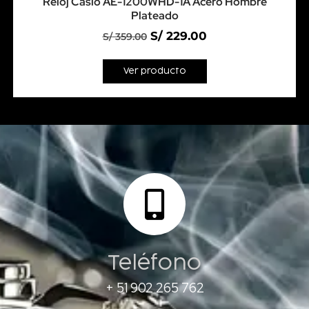
Reloj Casio AE-1200WHD-1A Acero Hombre
Plateado
S/
229.00
S/
359.00
Ver producto
Teléfono
+ 51 902 265 762