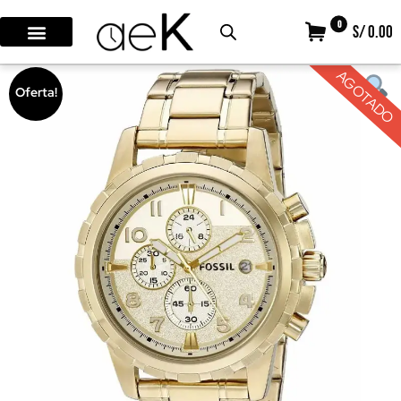
0
S/ 0.00
AGOTADO
Oferta!